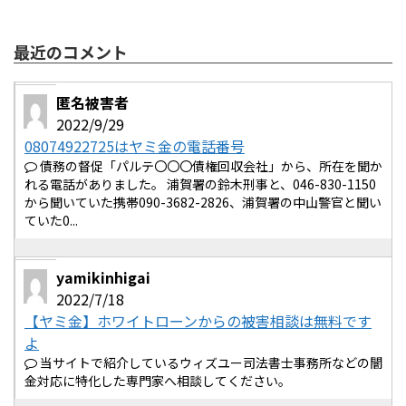
最近のコメント
匿名被害者
2022/9/29
08074922725はヤミ金の電話番号
債務の督促「パルテ〇〇〇債権回収会社」から、所在を聞か
れる電話がありました。 浦賀署の鈴木刑事と、046-830-1150
から聞いていた携帯090-3682-2826、浦賀署の中山警官と聞い
ていた0...
yamikinhigai
2022/7/18
【ヤミ金】ホワイトローンからの被害相談は無料です
よ
当サイトで紹介しているウィズユー司法書士事務所などの闇
金対応に特化した専門家へ相談してください。