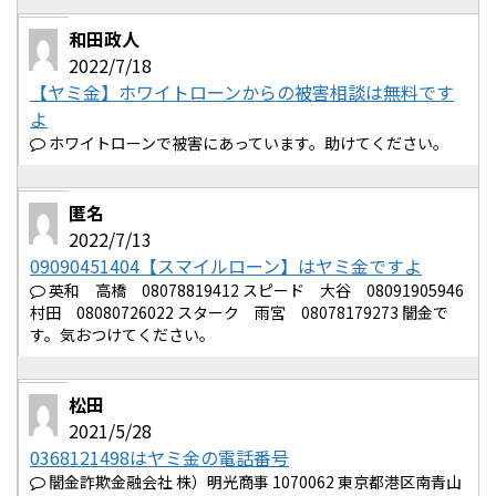
和田政人
2022/7/18
【ヤミ金】ホワイトローンからの被害相談は無料です
よ
ホワイトローンで被害にあっています。助けてください。
匿名
2022/7/13
09090451404【スマイルローン】はヤミ金ですよ
英和 高橋 08078819412 スピード 大谷 08091905946
村田 08080726022 スターク 雨宮 08078179273 闇金で
す。気おつけてください。
松田
2021/5/28
0368121498はヤミ金の電話番号
闇金詐欺金融会社 株）明光商事 1070062 東京都港区南青山