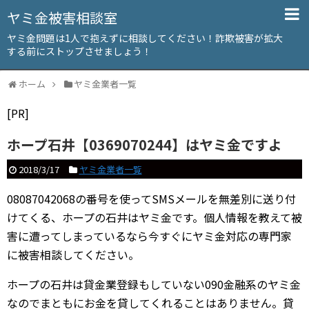
ヤミ金被害相談室
ヤミ金問題は1人で抱えずに相談してください！詐欺被害が拡大
する前にストップさせましょう！
ホーム
ヤミ金業者一覧
[PR]
ホープ石井【0369070244】はヤミ金ですよ
2018/3/17
ヤミ金業者一覧
08087042068の番号を使ってSMSメールを無差別に送り付
けてくる、ホープの石井はヤミ金です。個人情報を教えて被
害に遭ってしまっているなら今すぐにヤミ金対応の専門家
に被害相談してください。
ホープの石井は貸金業登録もしていない090金融系のヤミ金
なのでまともにお金を貸してくれることはありません。貸