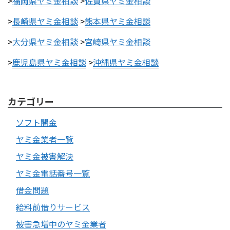
>
福岡県ヤミ金相談
>
佐賀県ヤミ金相談
>
長崎県ヤミ金相談
>
熊本県ヤミ金相談
>
大分県ヤミ金相談
>
宮崎県ヤミ金相談
>
鹿児島県ヤミ金相談
>
沖縄県ヤミ金相談
カテゴリー
ソフト闇金
ヤミ金業者一覧
ヤミ金被害解決
ヤミ金電話番号一覧
借金問題
給料前借りサービス
被害急増中のヤミ金業者