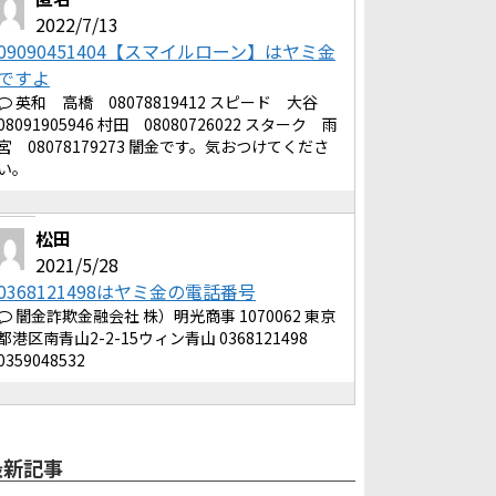
2022/7/13
09090451404【スマイルローン】はヤミ金
ですよ
英和 高橋 08078819412 スピード 大谷
08091905946 村田 08080726022 スターク 雨
宮 08078179273 闇金です。気おつけてくださ
い。
松田
2021/5/28
0368121498はヤミ金の電話番号
闇金詐欺金融会社 株）明光商事 1070062 東京
都港区南青山2-2-15ウィン青山 0368121498
0359048532
最新記事