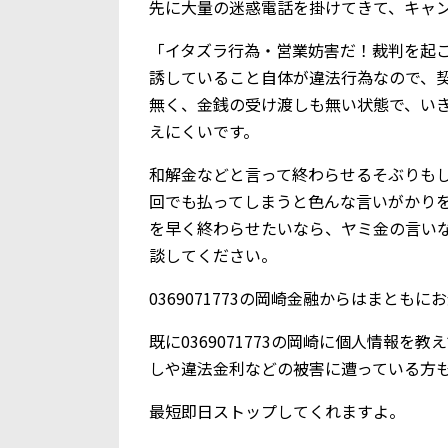
先に大量の迷惑電話を掛けてきて、キャ
「イタズラ行為・営業妨害だ！裁判を起
誘していること自体が違法行為なので、
無く、金銭の受け渡しも無い状態で、い
えにくいです。
和解金などと言って終わらせるそぶりも
回でも払ってしまうと色んな言いがかり
を早く終わらせたいなら、ヤミ金の言い
談してください。
0369071773の岡崎金融からはまとも
既に0369071773の岡崎に個人情報
しや違法金利などの被害に遭っている方
最短即日ストップしてくれますよ。