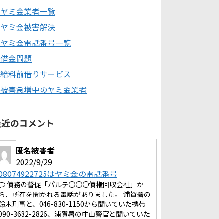
ヤミ金業者一覧
ヤミ金被害解決
ヤミ金電話番号一覧
借金問題
給料前借りサービス
被害急増中のヤミ金業者
最近のコメント
匿名被害者
2022/9/29
08074922725はヤミ金の電話番号
債務の督促「パルテ〇〇〇債権回収会社」か
ら、所在を聞かれる電話がありました。 浦賀署の
鈴木刑事と、046-830-1150から聞いていた携帯
090-3682-2826、浦賀署の中山警官と聞いていた