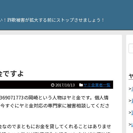
い！詐欺被害が拡大する前にストップさせましょう！
ミ金ですよ
2017/10/13
ヤミ金業者一覧
>
69071773の岡崎という人物はヤミ金です。個人情
>
ら今すぐにヤミ金対応の専門家に被害相談してくださ
>
>
金なのでまともにお金を貸してくれることはありませ