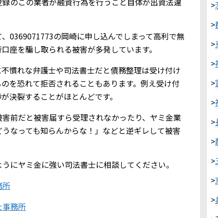
登録のこの業者が融資行為を行うこと自体が出資法違
>
>
0369071773の岡崎に申し込んでしまって高利で無
>
行口座を騙し取られる被害が多発しています。
>
に不慣れな弁護士や司法書士だと債務整理は受け付け
>
るのを恐れて拒否されることもあります。例え受け付
渉が決裂することがほとんどです。
>
被害前だと被害届すら受理されなかったり、ヤミ金業
>
どうなっても知らんからな！」などと逆ギレして被害
>
>
ようにヤミ金に強い司法書士に相談してください。
>
務所
>
士事務所