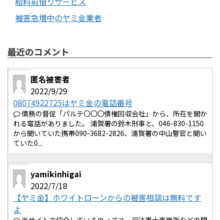
給料前借りサービス
被害急増中のヤミ金業者
最近のコメント
匿名被害者
2022/9/29
08074922725はヤミ金の電話番号
債務の督促「パルテ〇〇〇債権回収会社」から、所在を聞か
れる電話がありました。 浦賀署の鈴木刑事と、046-830-1150
から聞いていた携帯090-3682-2826、浦賀署の中山警官と聞い
ていた0...
yamikinhigai
2022/7/18
【ヤミ金】ホワイトローンからの被害相談は無料です
よ