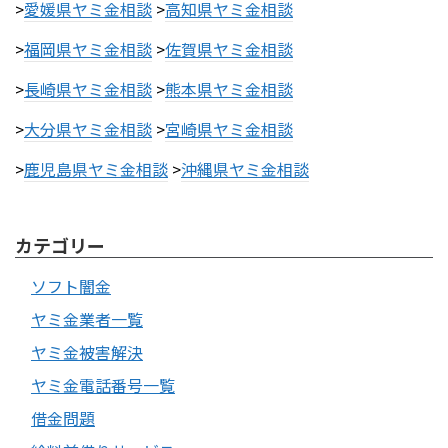
>
愛媛県ヤミ金相談
>
高知県ヤミ金相談
>
福岡県ヤミ金相談
>
佐賀県ヤミ金相談
>
長崎県ヤミ金相談
>
熊本県ヤミ金相談
>
大分県ヤミ金相談
>
宮崎県ヤミ金相談
>
鹿児島県ヤミ金相談
>
沖縄県ヤミ金相談
カテゴリー
ソフト闇金
ヤミ金業者一覧
ヤミ金被害解決
ヤミ金電話番号一覧
借金問題