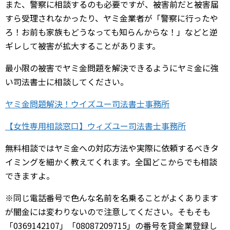
また、警察に相談するのも必要ですが、被害前だと被害届
すら受理されなかったり、ヤミ金業者が「警察に行ったや
ろ！お前も家族もどうなっても知らんからな！」などと逆
ギレして被害が拡大することがあります。
最小限の被害でヤミ金問題を解決できるようにヤミ金に強
い司法書士に相談してください。
ヤミ金問題解決！ウイズユー司法書士事務所
【女性専用相談窓口】ウィズユー司法書士事務所
無料相談ではヤミ金への対応方法や実際に依頼するべきタ
イミングを細かく教えてくれます。全国どこからでも相談
できますよ。
※同じ電話番号で色んな名前を名乗ることがよくあります
が闇金には変わりないので注意してください。そもそも
「0369142107」「08087209715」の番号を貸金業登録し