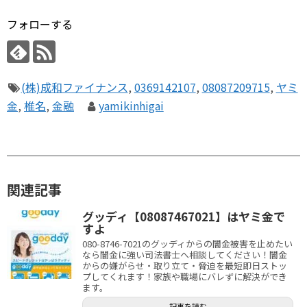
フォローする
(株)成和ファイナンス
,
0369142107
,
08087209715
,
ヤミ
金
,
椎名
,
金融
yamikinhigai
関連記事
グッディ【08087467021】はヤミ金で
すよ
080-8746-7021のグッディからの闇金被害を止めたい
なら闇金に強い司法書士へ相談してください！闇金
からの嫌がらせ・取り立て・脅迫を最短即日ストッ
プしてくれます！家族や職場にバレずに解決ができ
ます。
記事を読む