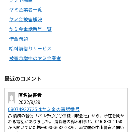
ヤミ金業者一覧
ヤミ金被害解決
ヤミ金電話番号一覧
借金問題
給料前借りサービス
被害急増中のヤミ金業者
最近のコメント
匿名被害者
2022/9/29
08074922725はヤミ金の電話番号
債務の督促「パルテ〇〇〇債権回収会社」から、所在を聞か
れる電話がありました。 浦賀署の鈴木刑事と、046-830-1150
から聞いていた携帯090-3682-2826、浦賀署の中山警官と聞い