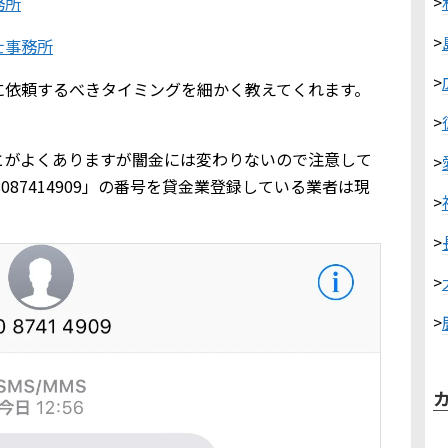
>
務所
>
士事務所
>
に依頼するべきタイミングを細かく教えてくれます。
>
とがよくありますが闇金には変わりないので注意して
>
08087414909」の番号を貸金業登録している業者は現
>
>
>
>