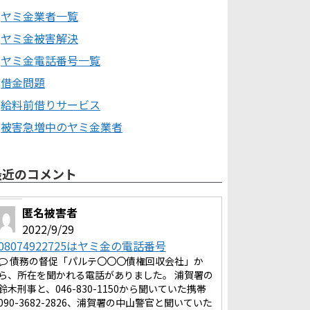
ヤミ金業者一覧
ヤミ金被害解決
ヤミ金電話番号一覧
借金問題
給料前借りサービス
被害急増中のヤミ金業者
最近のコメント
匿名被害者
2022/9/29
08074922725はヤミ金の電話番号
債務の督促「パルテ〇〇〇債権回収会社」か
ら、所在を聞かれる電話がありました。 浦賀署の
鈴木刑事と、046-830-1150から聞いていた携帯
090-3682-2826、浦賀署の中山警官と聞いていた