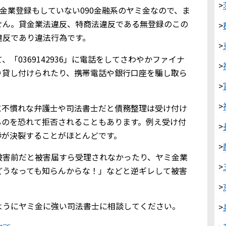
>
は貸金業登録もしていない090金融系のヤミ金なので、ま
せん。貸金業法違反、特商法違反である無登録のこの
>
違反であり違法行為です。
>
「0369142936」に電話をしてさわやかファイナ
>
り貸し付けられたり、携帯電話や銀行口座を騙し取ら
>
>
に不慣れな弁護士や司法書士だと債務整理は受け付け
るのを恐れて拒否されることもあります。例え受け付
>
渉が決裂することがほとんどです。
>
被害前だと被害届すら受理されなかったり、ヤミ金業
>
どうなっても知らんからな！」などと逆ギレして被害
>
ようにヤミ金に強い司法書士に相談してください。
>