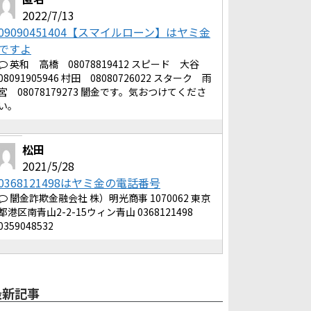
2022/7/13
09090451404【スマイルローン】はヤミ金
ですよ
英和 高橋 08078819412 スピード 大谷
08091905946 村田 08080726022 スターク 雨
宮 08078179273 闇金です。気おつけてくださ
い。
松田
2021/5/28
0368121498はヤミ金の電話番号
闇金詐欺金融会社 株）明光商事 1070062 東京
都港区南青山2-2-15ウィン青山 0368121498
0359048532
最新記事