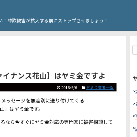
い！詐欺被害が拡大する前にストップさせましょう！
かファイナンス花山】はヤミ金ですよ
2018/9/6
ヤミ金業者一覧
>
ショートメッセージを無差別に送り付けてくる
>
ス花山」はヤミ金です。
>
いるなら今すぐにヤミ金対応の専門家に被害相談して
>