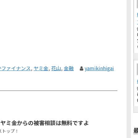
かファイナンス
,
ヤミ金
,
花山
,
金融
yamikinhigai
うヤミ金からの被害相談は無料ですよ
ストップ！