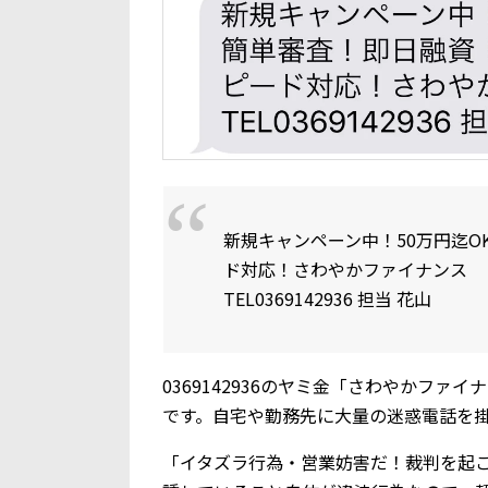
新規キャンペーン中！50万円迄
ド対応！さわやかファイナンス
TEL0369142936 担当 花山
0369142936のヤミ金「さわやかフ
です。自宅や勤務先に大量の迷惑電話を
「イタズラ行為・営業妨害だ！裁判を起