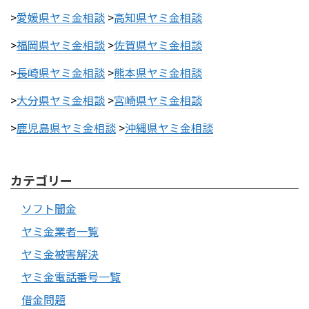
>
愛媛県ヤミ金相談
>
高知県ヤミ金相談
>
福岡県ヤミ金相談
>
佐賀県ヤミ金相談
>
長崎県ヤミ金相談
>
熊本県ヤミ金相談
>
大分県ヤミ金相談
>
宮崎県ヤミ金相談
>
鹿児島県ヤミ金相談
>
沖縄県ヤミ金相談
カテゴリー
ソフト闇金
ヤミ金業者一覧
ヤミ金被害解決
ヤミ金電話番号一覧
借金問題