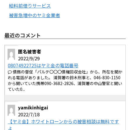
給料前借りサービス
被害急増中のヤミ金業者
最近のコメント
匿名被害者
2022/9/29
08074922725はヤミ金の電話番号
債務の督促「パルテ〇〇〇債権回収会社」から、所在を聞か
れる電話がありました。 浦賀署の鈴木刑事と、046-830-1150
から聞いていた携帯090-3682-2826、浦賀署の中山警官と聞い
ていた0...
yamikinhigai
2022/7/18
【ヤミ金】ホワイトローンからの被害相談は無料です
よ