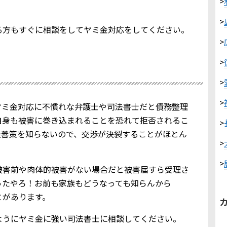
>
>
る方もすぐに相談をしてヤミ金対応をしてください。
>
>
>
>
ヤミ金対応に不慣れな弁護士や司法書士だと債務整理
自身も被害に巻き込まれることを恐れて拒否されるこ
>
最善策を知らないので、交渉が決裂することがほとん
>
>
被害前や肉体的被害がない場合だと被害届すら受理さ
ったやろ！お前も家族もどうなっても知らんから
とがあります。
ようにヤミ金に強い司法書士に相談してください。