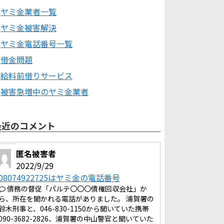
ヤミ金業者一覧
ヤミ金被害解決
ヤミ金電話番号一覧
借金問題
給料前借りサービス
被害急増中のヤミ金業者
最近のコメント
匿名被害者
2022/9/29
08074922725はヤミ金の電話番号
債務の督促「パルテ〇〇〇債権回収会社」か
ら、所在を聞かれる電話がありました。 浦賀署の
鈴木刑事と、046-830-1150から聞いていた携帯
090-3682-2826、浦賀署の中山警官と聞いていた