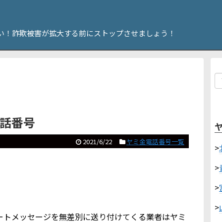
い！詐欺被害が拡大する前にストップさせましょう！
電話番号
2021/6/22
ヤミ金電話番号一覧
>
>
>
>
やショートメッセージを無差別に送り付けてくる業者はヤミ