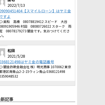
2022/7/13
09090451404【スマイルローン】はヤミ金
ですよ
英和 高橋 08078819412 スピード 大谷
08091905946 村田 08080726022 スターク 雨
宮 08078179273 闇金です。気おつけてくださ
い。
松田
2021/5/28
0368121498はヤミ金の電話番号
闇金詐欺金融会社 株）明光商事 1070062 東京
都港区南青山2-2-15ウィン青山 0368121498
0359048532
最新記事