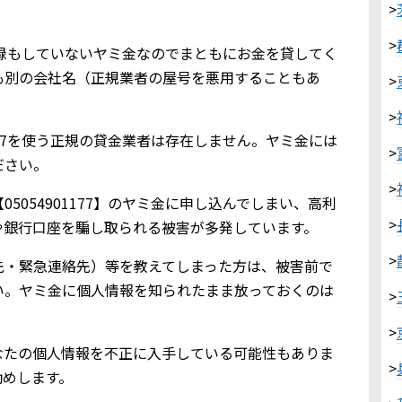
>
>
金業登録もしていないヤミ金なのでまともにお金を貸してく
も別の会社名（正規業者の屋号を悪用することもあ
>
>
1177を使う正規の貸金業者は存在しません。ヤミ金には
>
ださい。
>
5054901177】のヤミ金に申し込んでしまい、高利
>
や銀行口座を騙し取られる被害が多発しています。
>
先・緊急連絡先）等を教えてしまった方は、被害前で
い。ヤミ金に個人情報を知られたまま放っておくのは
>
>
なたの個人情報を不正に入手している可能性もありま
>
勧めします。