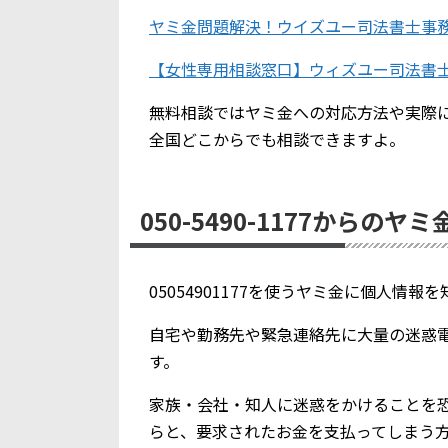
ヤミ金問題解決！ウイズユー司法書士事
【女性専用相談窓口】ウィズユー司法書
無料相談ではヤミ金への対応方法や実際
全国どこからでも相談できますよ。
050-5490-1177からのヤ
05054901177を使うヤミ金に個人情
自宅や勤務先や緊急連絡先に大量の迷惑
す。
家族・会社・知人に迷惑をかけることを
らと、要求されたお金を支払ってしまう