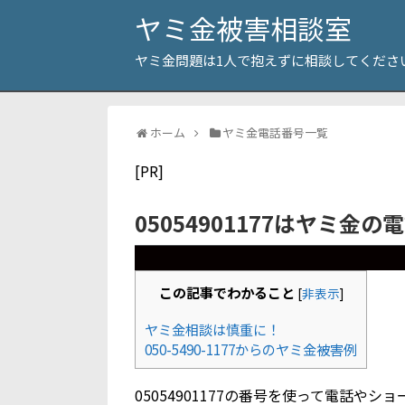
ヤミ金被害相談室
ヤミ金問題は1人で抱えずに相談してくださ
ホーム
ヤミ金電話番号一覧
[PR]
05054901177はヤミ金の
この記事でわかること
[
非表示
]
ヤミ金相談は慎重に！
050-5490-1177からのヤミ金被害例
05054901177の番号を使って電話