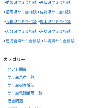
>
愛媛県ヤミ金相談
>
高知県ヤミ金相談
>
福岡県ヤミ金相談
>
佐賀県ヤミ金相談
>
長崎県ヤミ金相談
>
熊本県ヤミ金相談
>
大分県ヤミ金相談
>
宮崎県ヤミ金相談
>
鹿児島県ヤミ金相談
>
沖縄県ヤミ金相談
カテゴリー
ソフト闇金
ヤミ金業者一覧
ヤミ金被害解決
ヤミ金電話番号一覧
借金問題