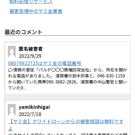
給料前借りサービス
被害急増中のヤミ金業者
最近のコメント
匿名被害者
2022/9/29
08074922725はヤミ金の電話番号
債務の督促「パルテ〇〇〇債権回収会社」から、所在を聞か
れる電話がありました。 浦賀署の鈴木刑事と、046-830-1150
から聞いていた携帯090-3682-2826、浦賀署の中山警官と聞い
ていた0...
yamikinhigai
2022/7/18
【ヤミ金】ホワイトローンからの被害相談は無料です
よ