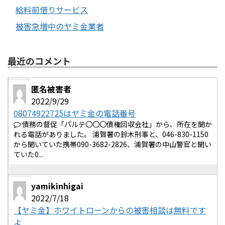
給料前借りサービス
被害急増中のヤミ金業者
最近のコメント
匿名被害者
2022/9/29
08074922725はヤミ金の電話番号
債務の督促「パルテ〇〇〇債権回収会社」から、所在を聞か
れる電話がありました。 浦賀署の鈴木刑事と、046-830-1150
から聞いていた携帯090-3682-2826、浦賀署の中山警官と聞い
ていた0...
yamikinhigai
2022/7/18
【ヤミ金】ホワイトローンからの被害相談は無料です
よ