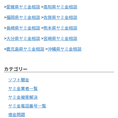
>
愛媛県ヤミ金相談
>
高知県ヤミ金相談
>
福岡県ヤミ金相談
>
佐賀県ヤミ金相談
>
長崎県ヤミ金相談
>
熊本県ヤミ金相談
>
大分県ヤミ金相談
>
宮崎県ヤミ金相談
>
鹿児島県ヤミ金相談
>
沖縄県ヤミ金相談
カテゴリー
ソフト闇金
ヤミ金業者一覧
ヤミ金被害解決
ヤミ金電話番号一覧
借金問題