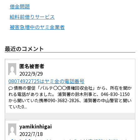
借金問題
給料前借りサービス
被害急増中のヤミ金業者
最近のコメント
匿名被害者
2022/9/29
08074922725はヤミ金の電話番号
債務の督促「パルテ〇〇〇債権回収会社」から、所在を聞か
れる電話がありました。 浦賀署の鈴木刑事と、046-830-1150
から聞いていた携帯090-3682-2826、浦賀署の中山警官と聞い
ていた0...
yamikinhigai
2022/7/18