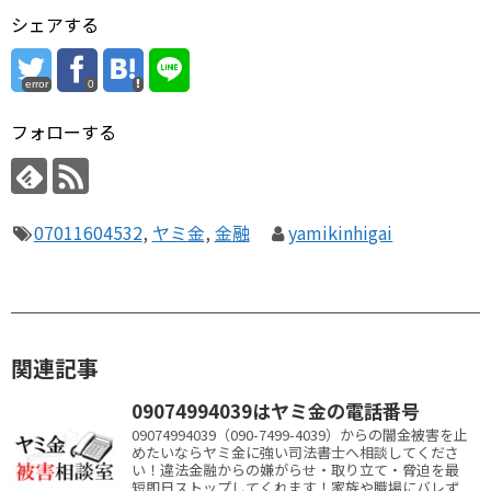
シェアする
error
0
フォローする
07011604532
,
ヤミ金
,
金融
yamikinhigai
関連記事
09074994039はヤミ金の電話番号
09074994039（090-7499-4039）からの闇金被害を止
めたいならヤミ金に強い司法書士へ相談してくださ
い！違法金融からの嫌がらせ・取り立て・脅迫を最
短即日ストップしてくれます！家族や職場にバレず