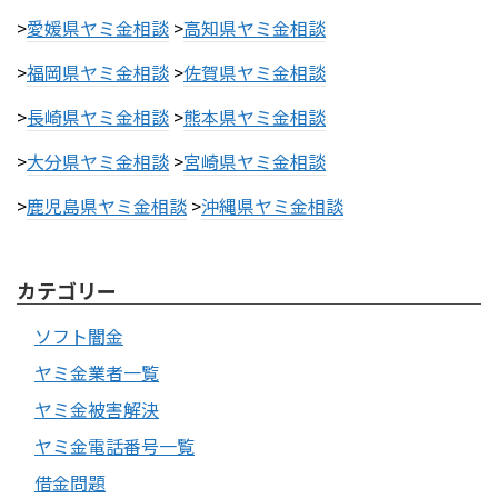
>
愛媛県ヤミ金相談
>
高知県ヤミ金相談
>
福岡県ヤミ金相談
>
佐賀県ヤミ金相談
>
長崎県ヤミ金相談
>
熊本県ヤミ金相談
>
大分県ヤミ金相談
>
宮崎県ヤミ金相談
>
鹿児島県ヤミ金相談
>
沖縄県ヤミ金相談
カテゴリー
ソフト闇金
ヤミ金業者一覧
ヤミ金被害解決
ヤミ金電話番号一覧
借金問題