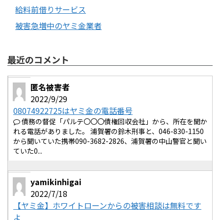
給料前借りサービス
被害急増中のヤミ金業者
最近のコメント
匿名被害者
2022/9/29
08074922725はヤミ金の電話番号
債務の督促「パルテ〇〇〇債権回収会社」から、所在を聞か
れる電話がありました。 浦賀署の鈴木刑事と、046-830-1150
から聞いていた携帯090-3682-2826、浦賀署の中山警官と聞い
ていた0...
yamikinhigai
2022/7/18
【ヤミ金】ホワイトローンからの被害相談は無料です
よ