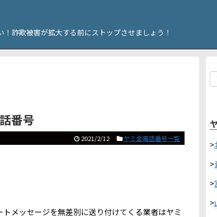
い！詐欺被害が拡大する前にストップさせましょう！
電話番号
2021/2/12
ヤミ金電話番号一覧
>
>
>
>
やショートメッセージを無差別に送り付けてくる業者はヤミ