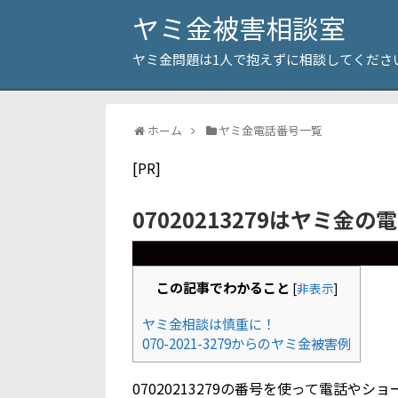
ヤミ金被害相談室
ヤミ金問題は1人で抱えずに相談してくださ
ホーム
ヤミ金電話番号一覧
[PR]
07020213279はヤミ金の
この記事でわかること
[
非表示
]
ヤミ金相談は慎重に！
070-2021-3279からのヤミ金被害例
07020213279の番号を使って電話