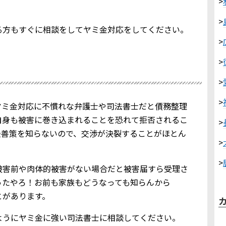
>
>
る方もすぐに相談をしてヤミ金対応をしてください。
>
>
>
>
ヤミ金対応に不慣れな弁護士や司法書士だと債務整理
自身も被害に巻き込まれることを恐れて拒否されるこ
>
最善策を知らないので、交渉が決裂することがほとん
>
>
被害前や肉体的被害がない場合だと被害届すら受理さ
ったやろ！お前も家族もどうなっても知らんから
とがあります。
ようにヤミ金に強い司法書士に相談してください。