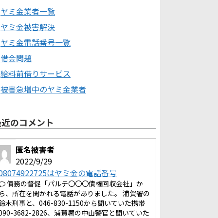
ヤミ金業者一覧
ヤミ金被害解決
ヤミ金電話番号一覧
借金問題
給料前借りサービス
被害急増中のヤミ金業者
最近のコメント
匿名被害者
2022/9/29
08074922725はヤミ金の電話番号
債務の督促「パルテ〇〇〇債権回収会社」か
ら、所在を聞かれる電話がありました。 浦賀署の
鈴木刑事と、046-830-1150から聞いていた携帯
090-3682-2826、浦賀署の中山警官と聞いていた