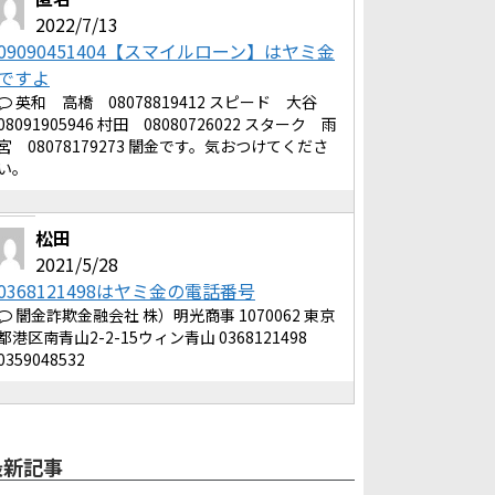
2022/7/13
09090451404【スマイルローン】はヤミ金
ですよ
英和 高橋 08078819412 スピード 大谷
08091905946 村田 08080726022 スターク 雨
宮 08078179273 闇金です。気おつけてくださ
い。
松田
2021/5/28
0368121498はヤミ金の電話番号
闇金詐欺金融会社 株）明光商事 1070062 東京
都港区南青山2-2-15ウィン青山 0368121498
0359048532
最新記事