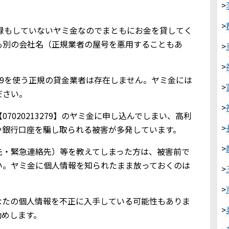
>
>
金業登録もしていないヤミ金なのでまともにお金を貸してく
も別の会社名（正規業者の屋号を悪用することもあ
>
>
3279を使う正規の貸金業者は存在しません。ヤミ金には
>
ださい。
>
7020213279】のヤミ金に申し込んでしまい、高利
>
や銀行口座を騙し取られる被害が多発しています。
>
先・緊急連絡先）等を教えてしまった方は、被害前で
い。ヤミ金に個人情報を知られたまま放っておくのは
>
>
なたの個人情報を不正に入手している可能性もありま
>
勧めします。