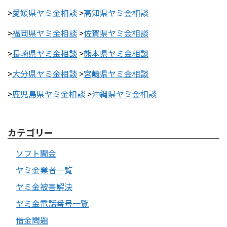
>
愛媛県ヤミ金相談
>
高知県ヤミ金相談
>
福岡県ヤミ金相談
>
佐賀県ヤミ金相談
>
長崎県ヤミ金相談
>
熊本県ヤミ金相談
>
大分県ヤミ金相談
>
宮崎県ヤミ金相談
>
鹿児島県ヤミ金相談
>
沖縄県ヤミ金相談
カテゴリー
ソフト闇金
ヤミ金業者一覧
ヤミ金被害解決
ヤミ金電話番号一覧
借金問題