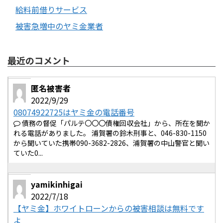
給料前借りサービス
被害急増中のヤミ金業者
最近のコメント
匿名被害者
2022/9/29
08074922725はヤミ金の電話番号
債務の督促「パルテ〇〇〇債権回収会社」から、所在を聞か
れる電話がありました。 浦賀署の鈴木刑事と、046-830-1150
から聞いていた携帯090-3682-2826、浦賀署の中山警官と聞い
ていた0...
yamikinhigai
2022/7/18
【ヤミ金】ホワイトローンからの被害相談は無料です
よ