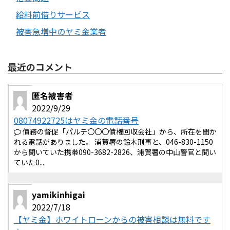
給料前借りサービス
被害急増中のヤミ金業者
最近のコメント
匿名被害者
2022/9/29
08074922725はヤミ金の電話番号
債務の督促「パルテ〇〇〇債権回収会社」から、所在を聞か
れる電話がありました。 浦賀署の鈴木刑事と、046-830-1150
から聞いていた携帯090-3682-2826、浦賀署の中山警官と聞い
ていた0...
yamikinhigai
2022/7/18
【ヤミ金】ホワイトローンからの被害相談は無料です