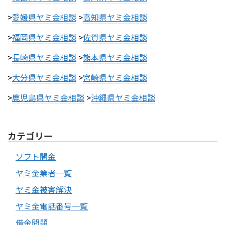
>
愛媛県ヤミ金相談
>
高知県ヤミ金相談
>
福岡県ヤミ金相談
>
佐賀県ヤミ金相談
>
長崎県ヤミ金相談
>
熊本県ヤミ金相談
>
大分県ヤミ金相談
>
宮崎県ヤミ金相談
>
鹿児島県ヤミ金相談
>
沖縄県ヤミ金相談
カテゴリー
ソフト闇金
ヤミ金業者一覧
ヤミ金被害解決
ヤミ金電話番号一覧
借金問題