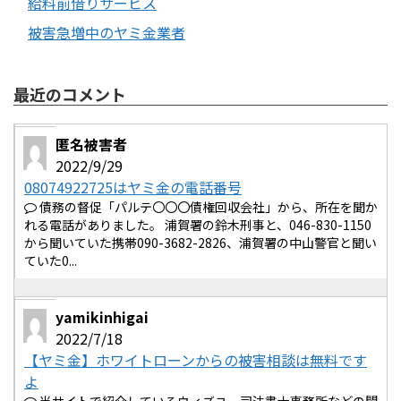
給料前借りサービス
被害急増中のヤミ金業者
最近のコメント
匿名被害者
2022/9/29
08074922725はヤミ金の電話番号
債務の督促「パルテ〇〇〇債権回収会社」から、所在を聞か
れる電話がありました。 浦賀署の鈴木刑事と、046-830-1150
から聞いていた携帯090-3682-2826、浦賀署の中山警官と聞い
ていた0...
yamikinhigai
2022/7/18
【ヤミ金】ホワイトローンからの被害相談は無料です
よ