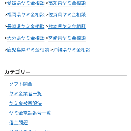
>
愛媛県ヤミ金相談
>
高知県ヤミ金相談
>
福岡県ヤミ金相談
>
佐賀県ヤミ金相談
>
長崎県ヤミ金相談
>
熊本県ヤミ金相談
>
大分県ヤミ金相談
>
宮崎県ヤミ金相談
>
鹿児島県ヤミ金相談
>
沖縄県ヤミ金相談
カテゴリー
ソフト闇金
ヤミ金業者一覧
ヤミ金被害解決
ヤミ金電話番号一覧
借金問題