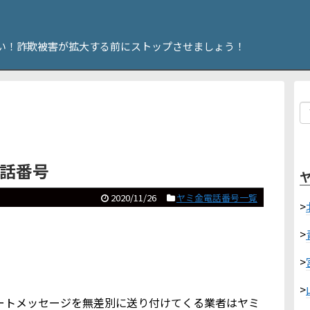
い！詐欺被害が拡大する前にストップさせましょう！
電話番号
2020/11/26
ヤミ金電話番号一覧
>
>
>
>
やショートメッセージを無差別に送り付けてくる業者はヤミ