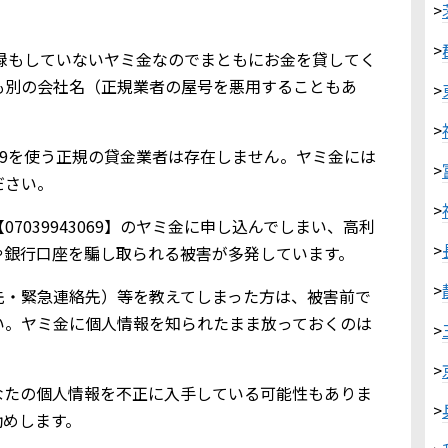
>
>
金業登録もしていないヤミ金なのでまともにお金を貸してく
も別の会社名（正規業者の屋号を悪用することもあ
>
>
3069を使う正規の貸金業者は存在しません。ヤミ金には
>
ださい。
>
7039943069】のヤミ金に申し込んでしまい、高利
>
や銀行口座を騙し取られる被害が多発しています。
>
先・緊急連絡先）等を教えてしまった方は、被害前で
い。ヤミ金に個人情報を知られたまま放っておくのは
>
>
なたの個人情報を不正に入手している可能性もありま
>
勧めします。