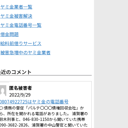
ヤミ金業者一覧
ヤミ金被害解決
ヤミ金電話番号一覧
借金問題
給料前借りサービス
被害急増中のヤミ金業者
最近のコメント
匿名被害者
2022/9/29
08074922725はヤミ金の電話番号
債務の督促「パルテ〇〇〇債権回収会社」か
ら、所在を聞かれる電話がありました。 浦賀署の
鈴木刑事と、046-830-1150から聞いていた携帯
090-3682-2826、浦賀署の中山警官と聞いていた