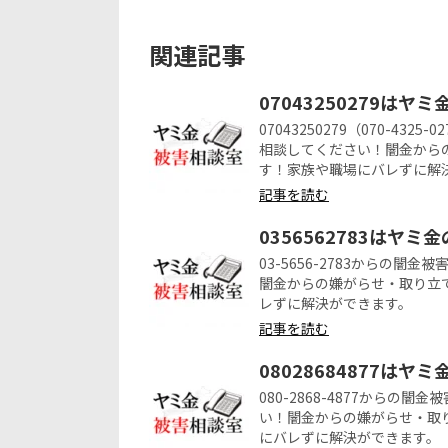
関連記事
07043250279はヤ
07043250279（070-4
相談してください！闇金から
す！家族や職場にバレずに解
記事を読む
0356562783はヤミ
03-5656-2783からの
闇金からの嫌がらせ・取り立
レずに解決ができます。
記事を読む
08028684877はヤ
080-2868-4877から
い！闇金からの嫌がらせ・取
にバレずに解決ができます。