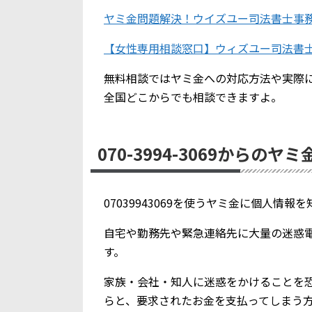
ヤミ金問題解決！ウイズユー司法書士事
【女性専用相談窓口】ウィズユー司法書
無料相談ではヤミ金への対応方法や実際
全国どこからでも相談できますよ。
070-3994-3069からのヤ
07039943069を使うヤミ金に個人情
自宅や勤務先や緊急連絡先に大量の迷惑
す。
家族・会社・知人に迷惑をかけることを
らと、要求されたお金を支払ってしまう