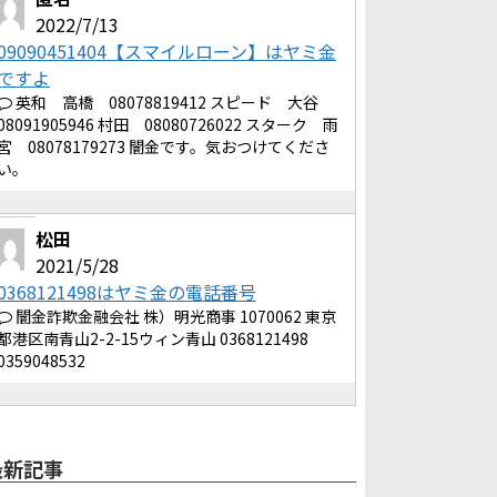
2022/7/13
09090451404【スマイルローン】はヤミ金
ですよ
英和 高橋 08078819412 スピード 大谷
08091905946 村田 08080726022 スターク 雨
宮 08078179273 闇金です。気おつけてくださ
い。
松田
2021/5/28
0368121498はヤミ金の電話番号
闇金詐欺金融会社 株）明光商事 1070062 東京
都港区南青山2-2-15ウィン青山 0368121498
0359048532
最新記事