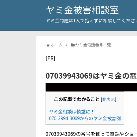
ヤミ金被害相談室
ヤミ金問題は1人で抱えずに相談してくださ
ホーム
ヤミ金電話番号一覧
[PR]
07039943069はヤミ金の
この記事でわかること
[
非表示
]
ヤミ金相談は慎重に！
070-3994-3069からのヤミ金被害例
07039943069の番号を使って電話