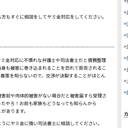
>
>
る方もすぐに相談をしてヤミ金対応をしてください。
>
>
>
>
ヤミ金対応に不慣れな弁護士や司法書士だと債務整理
自身も被害に巻き込まれることを恐れて拒否されるこ
>
最善策を知らないので、交渉が決裂することがほとん
>
>
被害前や肉体的被害がない場合だと被害届すら受理さ
ったやろ！お前も家族もどうなっても知らんから
とがあります。
ようにヤミ金に強い司法書士に相談してください。