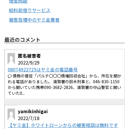
借金問題
給料前借りサービス
被害急増中のヤミ金業者
最近のコメント
匿名被害者
2022/9/29
08074922725はヤミ金の電話番号
債務の督促「パルテ〇〇〇債権回収会社」から、所在を聞か
れる電話がありました。 浦賀署の鈴木刑事と、046-830-1150
から聞いていた携帯090-3682-2826、浦賀署の中山警官と聞い
ていた0...
yamikinhigai
2022/7/18
【ヤミ金】ホワイトローンからの被害相談は無料です