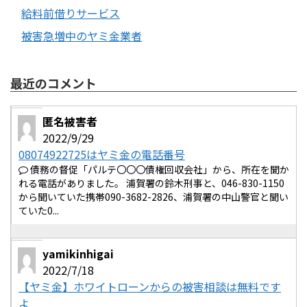
給料前借りサービス
被害急増中のヤミ金業者
最近のコメント
匿名被害者
2022/9/29
08074922725はヤミ金の電話番号
債務の督促「パルテ〇〇〇債権回収会社」から、所在を聞か
れる電話がありました。 浦賀署の鈴木刑事と、046-830-1150
から聞いていた携帯090-3682-2826、浦賀署の中山警官と聞い
ていた0...
yamikinhigai
2022/7/18
【ヤミ金】ホワイトローンからの被害相談は無料です
よ