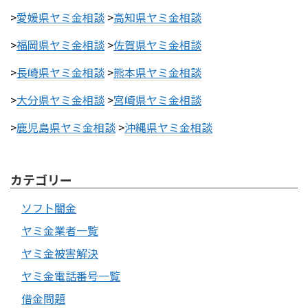
>
愛媛県ヤミ金相談
>
高知県ヤミ金相談
>
福岡県ヤミ金相談
>
佐賀県ヤミ金相談
>
長崎県ヤミ金相談
>
熊本県ヤミ金相談
>
大分県ヤミ金相談
>
宮崎県ヤミ金相談
>
鹿児島県ヤミ金相談
>
沖縄県ヤミ金相談
カテゴリー
ソフト闇金
ヤミ金業者一覧
ヤミ金被害解決
ヤミ金電話番号一覧
借金問題