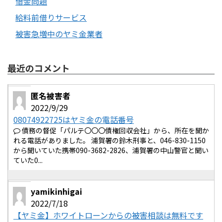
借金問題
給料前借りサービス
被害急増中のヤミ金業者
最近のコメント
匿名被害者
2022/9/29
08074922725はヤミ金の電話番号
債務の督促「パルテ〇〇〇債権回収会社」から、所在を聞か
れる電話がありました。 浦賀署の鈴木刑事と、046-830-1150
から聞いていた携帯090-3682-2826、浦賀署の中山警官と聞い
ていた0...
yamikinhigai
2022/7/18
【ヤミ金】ホワイトローンからの被害相談は無料です