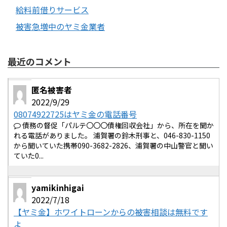
給料前借りサービス
被害急増中のヤミ金業者
最近のコメント
匿名被害者
2022/9/29
08074922725はヤミ金の電話番号
債務の督促「パルテ〇〇〇債権回収会社」から、所在を聞か
れる電話がありました。 浦賀署の鈴木刑事と、046-830-1150
から聞いていた携帯090-3682-2826、浦賀署の中山警官と聞い
ていた0...
yamikinhigai
2022/7/18
【ヤミ金】ホワイトローンからの被害相談は無料です
よ