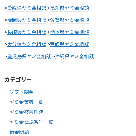
>
愛媛県ヤミ金相談
>
高知県ヤミ金相談
>
福岡県ヤミ金相談
>
佐賀県ヤミ金相談
>
長崎県ヤミ金相談
>
熊本県ヤミ金相談
>
大分県ヤミ金相談
>
宮崎県ヤミ金相談
>
鹿児島県ヤミ金相談
>
沖縄県ヤミ金相談
カテゴリー
ソフト闇金
ヤミ金業者一覧
ヤミ金被害解決
ヤミ金電話番号一覧
借金問題