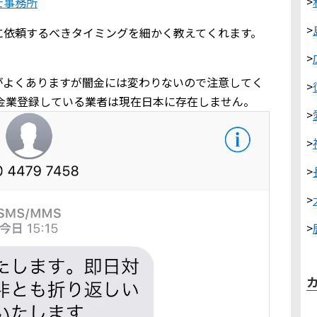
>
士事務所
>
に依頼するべきタイミングを細かく教えてくれます。
>
がよくありますが闇金には変わりないので注意してく
>
」を貸金業登録している業者は現在日本に存在しません。
>
>
>
>
>