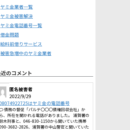
ヤミ金業者一覧
ヤミ金被害解決
ヤミ金電話番号一覧
借金問題
給料前借りサービス
被害急増中のヤミ金業者
最近のコメント
匿名被害者
2022/9/29
08074922725はヤミ金の電話番号
債務の督促「パルテ〇〇〇債権回収会社」か
ら、所在を聞かれる電話がありました。 浦賀署の
鈴木刑事と、046-830-1150から聞いていた携帯
090-3682-2826、浦賀署の中山警官と聞いていた