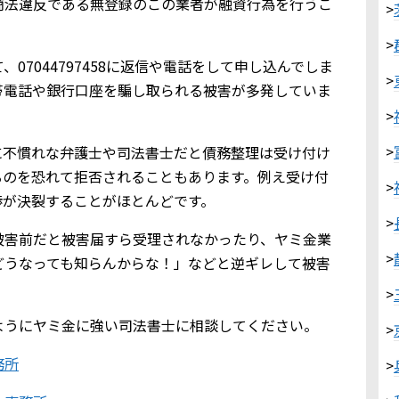
商法違反である無登録のこの業者が融資行為を行うこ
>
。
>
07044797458に返信や電話をして申し込んでしま
>
帯電話や銀行口座を騙し取られる被害が多発していま
>
>
に不慣れな弁護士や司法書士だと債務整理は受け付け
るのを恐れて拒否されることもあります。例え受け付
>
渉が決裂することがほとんどです。
>
被害前だと被害届すら受理されなかったり、ヤミ金業
>
どうなっても知らんからな！」などと逆ギレして被害
>
ようにヤミ金に強い司法書士に相談してください。
>
務所
>