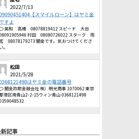
2022/7/13
09090451404【スマイルローン】はヤミ金
ですよ
英和 高橋 08078819412 スピード 大谷
08091905946 村田 08080726022 スターク 雨
宮 08078179273 闇金です。気おつけてくださ
い。
松田
2021/5/28
0368121498はヤミ金の電話番号
闇金詐欺金融会社 株）明光商事 1070062 東京
都港区南青山2-2-15ウィン青山 0368121498
0359048532
最新記事