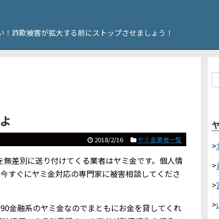
い！詐欺被害が拡大する前にストップさせましょう！
すよ
2018/2/16
ヤミ金業者一覧
>
メールを無差別に送り付けてくる業者はヤミ金です。個人情
>
ら今すぐにヤミ金対応の専門家に被害相談してくださ
>
>
ない090金融系のヤミ金なのでまともにお金を貸してくれ