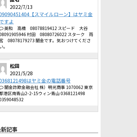
2022/7/13
09090451404【スマイルローン】はヤミ金
ですよ
英和 高橋 08078819412 スピード 大谷
08091905946 村田 08080726022 スターク 雨
宮 08078179273 闇金です。気おつけてくださ
い。
松田
2021/5/28
0368121498はヤミ金の電話番号
闇金詐欺金融会社 株）明光商事 1070062 東京
都港区南青山2-2-15ウィン青山 0368121498
0359048532
最新記事