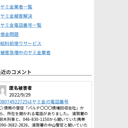
ヤミ金業者一覧
ヤミ金被害解決
ヤミ金電話番号一覧
借金問題
給料前借りサービス
被害急増中のヤミ金業者
最近のコメント
匿名被害者
2022/9/29
08074922725はヤミ金の電話番号
債務の督促「パルテ〇〇〇債権回収会社」か
ら、所在を聞かれる電話がありました。 浦賀署の
鈴木刑事と、046-830-1150から聞いていた携帯
090-3682-2826、浦賀署の中山警官と聞いていた