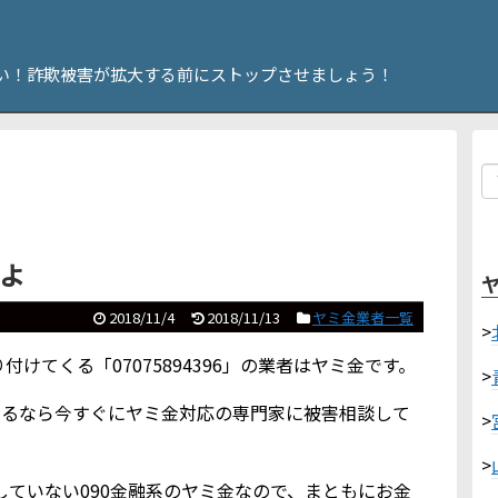
い！詐欺被害が拡大する前にストップさせましょう！
すよ
2018/11/4
2018/11/13
ヤミ金業者一覧
>
けてくる「07075894396」の業者はヤミ金です。
>
いるなら今すぐにヤミ金対応の専門家に被害相談して
>
>
録もしていない090金融系のヤミ金なので、まともにお金