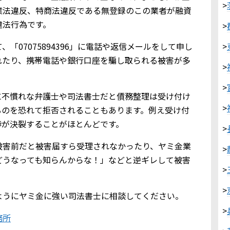
>
業法違反、特商法違反である無登録のこの業者が融資
違法行為です。
>
「07075894396」に電話や返信メールをして申し
>
れたり、携帯電話や銀行口座を騙し取られる被害が多
>
>
に不慣れな弁護士や司法書士だと債務整理は受け付け
>
るのを恐れて拒否されることもあります。例え受け付
渉が決裂することがほとんどです。
>
被害前だと被害届すら受理されなかったり、ヤミ金業
>
どうなっても知らんからな！」などと逆ギレして被害
>
>
ようにヤミ金に強い司法書士に相談してください。
>
務所