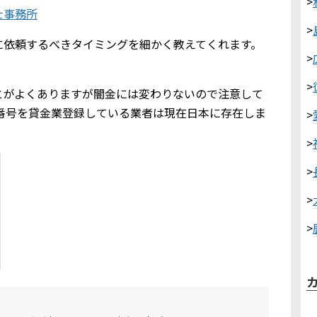
>
士事務所
>
に依頼するべきタイミングを細かく教えてくれます。
>
>
とがよくありますが闇金には変わりないので注意して
6」の番号を貸金業登録している業者は現在日本に存在しま
>
>
>
>
>