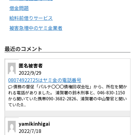
借金問題
給料前借りサービス
被害急増中のヤミ金業者
最近のコメント
匿名被害者
2022/9/29
08074922725はヤミ金の電話番号
債務の督促「パルテ〇〇〇債権回収会社」から、所在を聞か
れる電話がありました。 浦賀署の鈴木刑事と、046-830-1150
から聞いていた携帯090-3682-2826、浦賀署の中山警官と聞い
ていた0...
yamikinhigai
2022/7/18