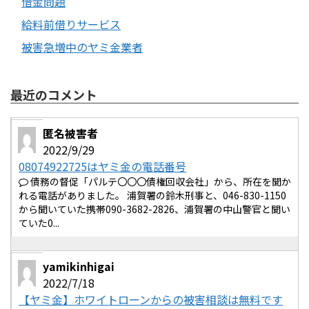
借金問題
給料前借りサービス
被害急増中のヤミ金業者
最近のコメント
匿名被害者
2022/9/29
08074922725はヤミ金の電話番号
債務の督促「パルテ〇〇〇債権回収会社」から、所在を聞か
れる電話がありました。 浦賀署の鈴木刑事と、046-830-1150
から聞いていた携帯090-3682-2826、浦賀署の中山警官と聞い
ていた0...
yamikinhigai
2022/7/18
【ヤミ金】ホワイトローンからの被害相談は無料です