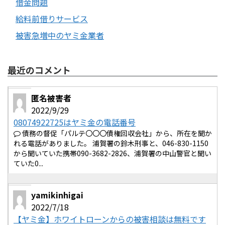
借金問題
給料前借りサービス
被害急増中のヤミ金業者
最近のコメント
匿名被害者
2022/9/29
08074922725はヤミ金の電話番号
債務の督促「パルテ〇〇〇債権回収会社」から、所在を聞か
れる電話がありました。 浦賀署の鈴木刑事と、046-830-1150
から聞いていた携帯090-3682-2826、浦賀署の中山警官と聞い
ていた0...
yamikinhigai
2022/7/18
【ヤミ金】ホワイトローンからの被害相談は無料です