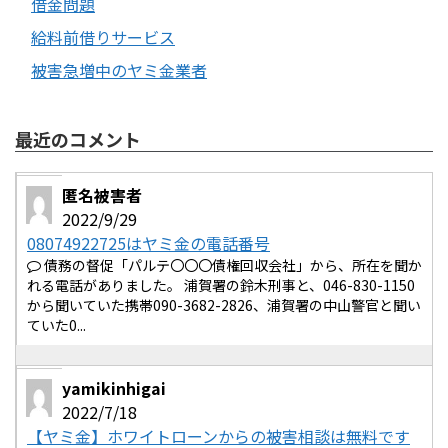
借金問題
給料前借りサービス
被害急増中のヤミ金業者
最近のコメント
匿名被害者
2022/9/29
08074922725はヤミ金の電話番号
債務の督促「パルテ〇〇〇債権回収会社」から、所在を聞か
れる電話がありました。 浦賀署の鈴木刑事と、046-830-1150
から聞いていた携帯090-3682-2826、浦賀署の中山警官と聞い
ていた0...
yamikinhigai
2022/7/18
【ヤミ金】ホワイトローンからの被害相談は無料です