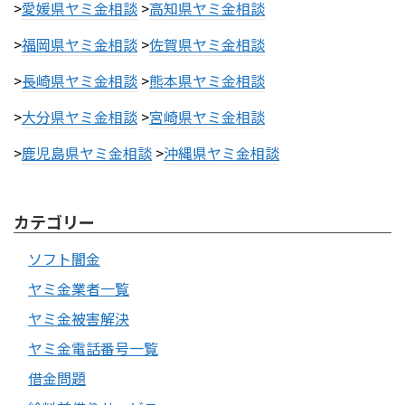
>
愛媛県ヤミ金相談
>
高知県ヤミ金相談
>
福岡県ヤミ金相談
>
佐賀県ヤミ金相談
>
長崎県ヤミ金相談
>
熊本県ヤミ金相談
>
大分県ヤミ金相談
>
宮崎県ヤミ金相談
>
鹿児島県ヤミ金相談
>
沖縄県ヤミ金相談
カテゴリー
ソフト闇金
ヤミ金業者一覧
ヤミ金被害解決
ヤミ金電話番号一覧
借金問題