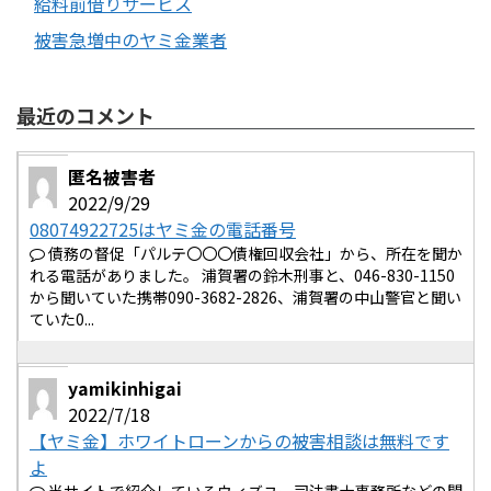
給料前借りサービス
被害急増中のヤミ金業者
最近のコメント
匿名被害者
2022/9/29
08074922725はヤミ金の電話番号
債務の督促「パルテ〇〇〇債権回収会社」から、所在を聞か
れる電話がありました。 浦賀署の鈴木刑事と、046-830-1150
から聞いていた携帯090-3682-2826、浦賀署の中山警官と聞い
ていた0...
yamikinhigai
2022/7/18
【ヤミ金】ホワイトローンからの被害相談は無料です
よ