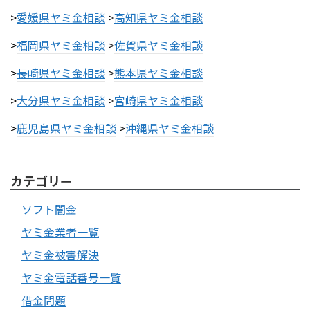
>
愛媛県ヤミ金相談
>
高知県ヤミ金相談
>
福岡県ヤミ金相談
>
佐賀県ヤミ金相談
>
長崎県ヤミ金相談
>
熊本県ヤミ金相談
>
大分県ヤミ金相談
>
宮崎県ヤミ金相談
>
鹿児島県ヤミ金相談
>
沖縄県ヤミ金相談
カテゴリー
ソフト闇金
ヤミ金業者一覧
ヤミ金被害解決
ヤミ金電話番号一覧
借金問題