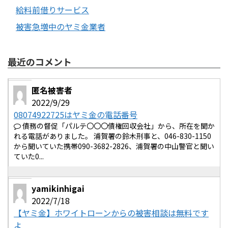
給料前借りサービス
被害急増中のヤミ金業者
最近のコメント
匿名被害者
2022/9/29
08074922725はヤミ金の電話番号
債務の督促「パルテ〇〇〇債権回収会社」から、所在を聞か
れる電話がありました。 浦賀署の鈴木刑事と、046-830-1150
から聞いていた携帯090-3682-2826、浦賀署の中山警官と聞い
ていた0...
yamikinhigai
2022/7/18
【ヤミ金】ホワイトローンからの被害相談は無料です
よ