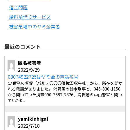
借金問題
給料前借りサービス
被害急増中のヤミ金業者
最近のコメント
匿名被害者
2022/9/29
08074922725はヤミ金の電話番号
債務の督促「パルテ〇〇〇債権回収会社」から、所在を聞か
れる電話がありました。 浦賀署の鈴木刑事と、046-830-1150
から聞いていた携帯090-3682-2826、浦賀署の中山警官と聞い
ていた0...
yamikinhigai
2022/7/18