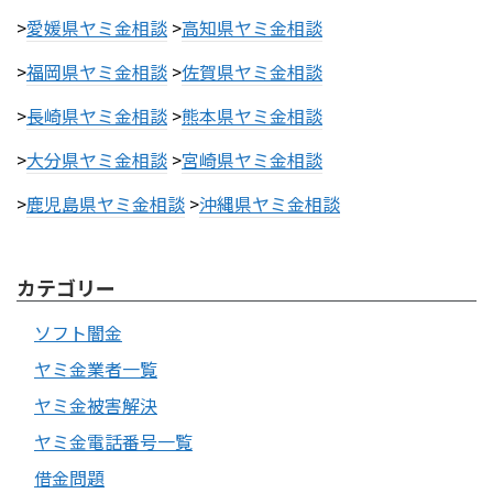
>
愛媛県ヤミ金相談
>
高知県ヤミ金相談
>
福岡県ヤミ金相談
>
佐賀県ヤミ金相談
>
長崎県ヤミ金相談
>
熊本県ヤミ金相談
>
大分県ヤミ金相談
>
宮崎県ヤミ金相談
>
鹿児島県ヤミ金相談
>
沖縄県ヤミ金相談
カテゴリー
ソフト闇金
ヤミ金業者一覧
ヤミ金被害解決
ヤミ金電話番号一覧
借金問題