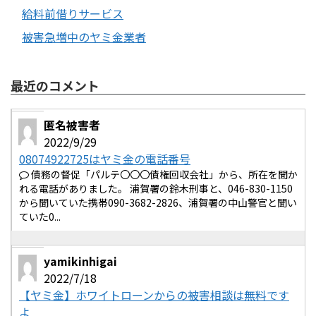
給料前借りサービス
被害急増中のヤミ金業者
最近のコメント
匿名被害者
2022/9/29
08074922725はヤミ金の電話番号
債務の督促「パルテ〇〇〇債権回収会社」から、所在を聞か
れる電話がありました。 浦賀署の鈴木刑事と、046-830-1150
から聞いていた携帯090-3682-2826、浦賀署の中山警官と聞い
ていた0...
yamikinhigai
2022/7/18
【ヤミ金】ホワイトローンからの被害相談は無料です
よ