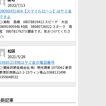
2022/7/13
09090451404【スマイルローン】はヤミ金
ですよ
英和 高橋 08078819412 スピード 大谷
08091905946 村田 08080726022 スターク 雨
宮 08078179273 闇金です。気おつけてくださ
い。
松田
2021/5/28
0368121498はヤミ金の電話番号
闇金詐欺金融会社 株）明光商事 1070062 東京
都港区南青山2-2-15ウィン青山 0368121498
0359048532
最新記事