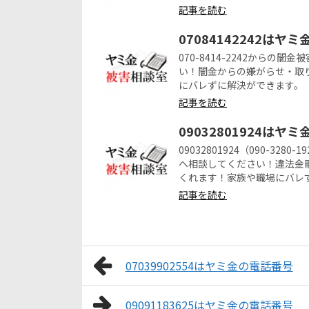
記事を読む
07084142242はヤ
070-8414-2242から
い！闇金からの嫌がらせ・取
にバレずに解決ができます。
記事を読む
09032801924はヤ
09032801924（090-3
へ相談してください！違法金
くれます！家族や職場にバレ
記事を読む
07039902554はヤミ金の電話番号
09091183625はヤミ金の電話番号