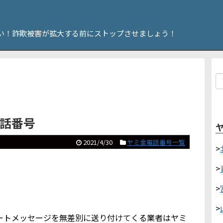
い！詐欺被害が拡大する前にストップさせましょう！
電話番号
2021/4/30
ヤミ金電話番号一覧
>
>
>
>
やショートメッセージを無差別に送り付けてくる業者はヤミ