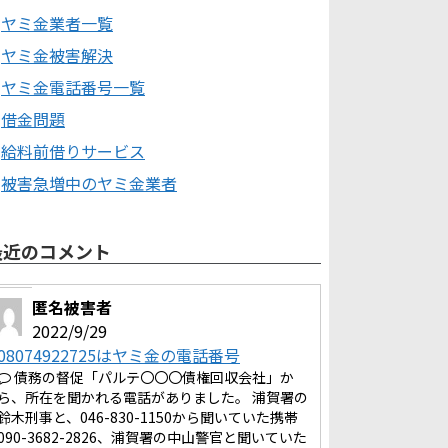
ヤミ金業者一覧
ヤミ金被害解決
ヤミ金電話番号一覧
借金問題
給料前借りサービス
被害急増中のヤミ金業者
最近のコメント
匿名被害者
2022/9/29
08074922725はヤミ金の電話番号
債務の督促「パルテ〇〇〇債権回収会社」か
ら、所在を聞かれる電話がありました。 浦賀署の
鈴木刑事と、046-830-1150から聞いていた携帯
090-3682-2826、浦賀署の中山警官と聞いていた