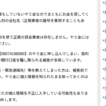
>
>
金業登録もしていないヤミ金なのでまともにお金を貸してく
も別の会社名（正規業者の屋号を悪用することもあ
>
>
8080を使う正規の貸金業者は存在しません。ヤミ金には
>
ださい。
>
8074188080】のヤミ金に申し込んでしまい、高利
>
や銀行口座を騙し取られる被害が多発しています。
>
先・緊急連絡先）等を教えてしまった方は、被害前で
い。ヤミ金に個人情報を知られたまま放っておくのは
>
>
なたの個人情報を不正に入手している可能性もありま
>
勧めします。