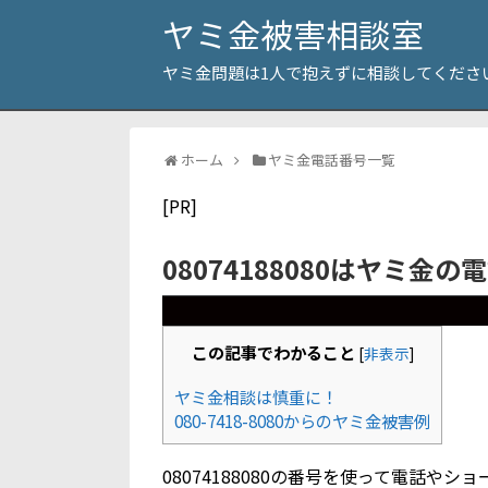
ヤミ金被害相談室
ヤミ金問題は1人で抱えずに相談してくださ
ホーム
ヤミ金電話番号一覧
[PR]
08074188080はヤミ金の
この記事でわかること
[
非表示
]
ヤミ金相談は慎重に！
080-7418-8080からのヤミ金被害例
08074188080の番号を使って電話