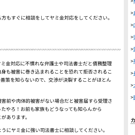
>
>
る方もすぐに相談をしてヤミ金対応をしてください。
>
>
>
>
ヤミ金対応に不慣れな弁護士や司法書士だと債務整理
自身も被害に巻き込まれることを恐れて拒否されるこ
>
最善策を知らないので、交渉が決裂することがほとん
>
>
被害前や肉体的被害がない場合だと被害届すら受理さ
ったやろ！お前も家族もどうなっても知らんから
とがあります。
ようにヤミ金に強い司法書士に相談してください。