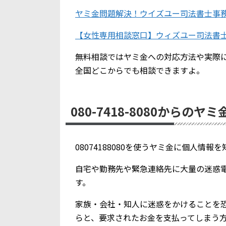
ヤミ金問題解決！ウイズユー司法書士事
【女性専用相談窓口】ウィズユー司法書
無料相談ではヤミ金への対応方法や実際
全国どこからでも相談できますよ。
080-7418-8080からのヤ
08074188080を使うヤミ金に個人情
自宅や勤務先や緊急連絡先に大量の迷惑
す。
家族・会社・知人に迷惑をかけることを
らと、要求されたお金を支払ってしまう