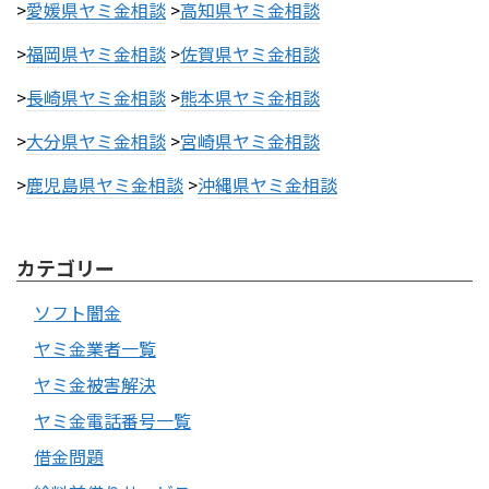
>
愛媛県ヤミ金相談
>
高知県ヤミ金相談
>
福岡県ヤミ金相談
>
佐賀県ヤミ金相談
>
長崎県ヤミ金相談
>
熊本県ヤミ金相談
>
大分県ヤミ金相談
>
宮崎県ヤミ金相談
>
鹿児島県ヤミ金相談
>
沖縄県ヤミ金相談
カテゴリー
ソフト闇金
ヤミ金業者一覧
ヤミ金被害解決
ヤミ金電話番号一覧
借金問題