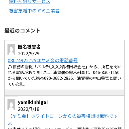
給料前借りサービス
被害急増中のヤミ金業者
最近のコメント
匿名被害者
2022/9/29
08074922725はヤミ金の電話番号
債務の督促「パルテ〇〇〇債権回収会社」から、所在を聞か
れる電話がありました。 浦賀署の鈴木刑事と、046-830-1150
から聞いていた携帯090-3682-2826、浦賀署の中山警官と聞い
ていた0...
yamikinhigai
2022/7/18
【ヤミ金】ホワイトローンからの被害相談は無料です
よ