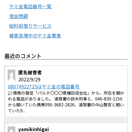
ヤミ金電話番号一覧
借金問題
給料前借りサービス
被害急増中のヤミ金業者
最近のコメント
匿名被害者
2022/9/29
08074922725はヤミ金の電話番号
債務の督促「パルテ〇〇〇債権回収会社」から、所在を聞か
れる電話がありました。 浦賀署の鈴木刑事と、046-830-1150
から聞いていた携帯090-3682-2826、浦賀署の中山警官と聞い
ていた0...
yamikinhigai