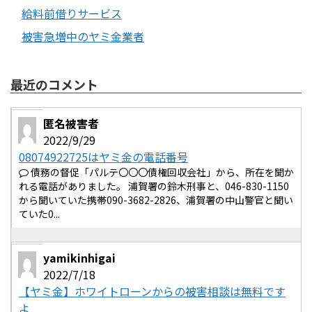
給料前借りサービス
被害急増中のヤミ金業者
最近のコメント
匿名被害者
2022/9/29
08074922725はヤミ金の電話番号
債務の督促「パルテ〇〇〇債権回収会社」から、所在を聞か
れる電話がありました。 浦賀署の鈴木刑事と、046-830-1150
から聞いていた携帯090-3682-2826、浦賀署の中山警官と聞い
ていた0...
yamikinhigai
2022/7/18
【ヤミ金】ホワイトローンからの被害相談は無料です
よ