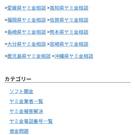
>
愛媛県ヤミ金相談
>
高知県ヤミ金相談
>
福岡県ヤミ金相談
>
佐賀県ヤミ金相談
>
長崎県ヤミ金相談
>
熊本県ヤミ金相談
>
大分県ヤミ金相談
>
宮崎県ヤミ金相談
>
鹿児島県ヤミ金相談
>
沖縄県ヤミ金相談
カテゴリー
ソフト闇金
ヤミ金業者一覧
ヤミ金被害解決
ヤミ金電話番号一覧
借金問題