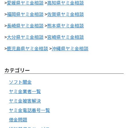
>
愛媛県ヤミ金相談
>
高知県ヤミ金相談
>
福岡県ヤミ金相談
>
佐賀県ヤミ金相談
>
長崎県ヤミ金相談
>
熊本県ヤミ金相談
>
大分県ヤミ金相談
>
宮崎県ヤミ金相談
>
鹿児島県ヤミ金相談
>
沖縄県ヤミ金相談
カテゴリー
ソフト闇金
ヤミ金業者一覧
ヤミ金被害解決
ヤミ金電話番号一覧
借金問題