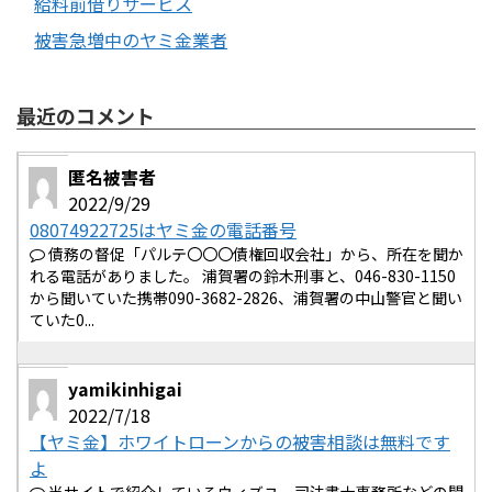
給料前借りサービス
被害急増中のヤミ金業者
最近のコメント
匿名被害者
2022/9/29
08074922725はヤミ金の電話番号
債務の督促「パルテ〇〇〇債権回収会社」から、所在を聞か
れる電話がありました。 浦賀署の鈴木刑事と、046-830-1150
から聞いていた携帯090-3682-2826、浦賀署の中山警官と聞い
ていた0...
yamikinhigai
2022/7/18
【ヤミ金】ホワイトローンからの被害相談は無料です
よ