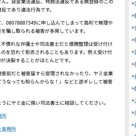
せん。貸金業法違反、特商法違反である無登録のこの
>
違反であり違法行為です。
>
08078887549に申し込んでしまって高利で無理や
>
座を騙し取られる被害が多発しています。
>
に不慣れな弁護士や司法書士だと債務整理は受け付け
>
るのを恐れて拒否されることもあります。例え受け付
渉が決裂することがほとんどです。
>
被害前だと被害届すら受理されなかったり、ヤミ金業
>
どうなっても知らんからな！」などと逆ギレして被害
>
>
ようにヤミ金に強い司法書士に相談してください。
>
務所
>
士事務所