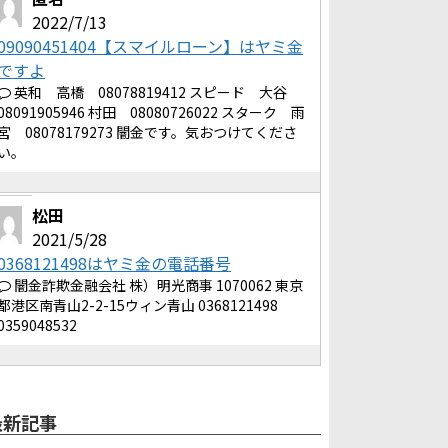
2022/7/13
09090451404【スマイルローン】はヤミ金
ですよ
英和 高橋 08078819412 スピード 大谷
08091905946 村田 08080726022 スターク 雨
宮 08078179273 闇金です。気おつけてくださ
い。
松田
2021/5/28
0368121498はヤミ金の電話番号
闇金詐欺金融会社 株）明光商事 1070062 東京
都港区南青山2-2-15ウィン青山 0368121498
0359048532
最新記事