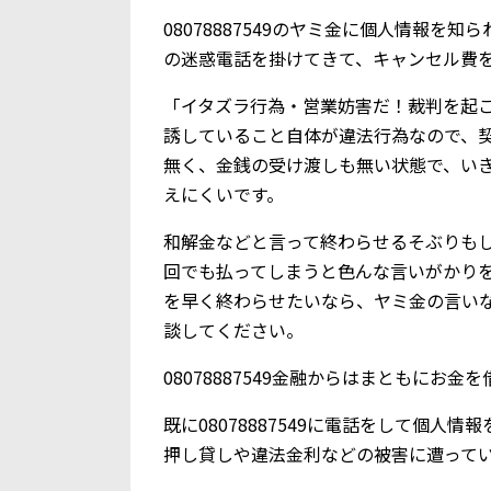
08078887549のヤミ金に個人情報
の迷惑電話を掛けてきて、キャンセル費
「イタズラ行為・営業妨害だ！裁判を起
誘していること自体が違法行為なので、
無く、金銭の受け渡しも無い状態で、い
えにくいです。
和解金などと言って終わらせるそぶりも
回でも払ってしまうと色んな言いがかり
を早く終わらせたいなら、ヤミ金の言い
談してください。
08078887549金融からはまともにお
既に08078887549に電話をして個
押し貸しや違法金利などの被害に遭って