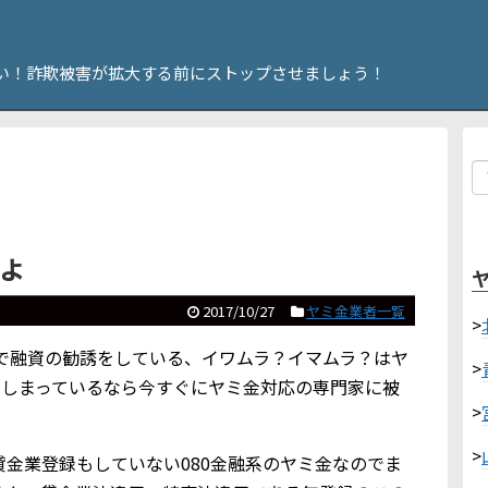
い！詐欺被害が拡大する前にストップさせましょう！
すよ
2017/10/27
ヤミ金業者一覧
>
メールで融資の勧誘をしている、イワムラ？イマムラ？はヤ
>
てしまっているなら今すぐにヤミ金対応の専門家に被
>
>
？は貸金業登録もしていない080金融系のヤミ金なのでま