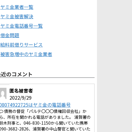
ヤミ金業者一覧
ヤミ金被害解決
ヤミ金電話番号一覧
借金問題
給料前借りサービス
被害急増中のヤミ金業者
最近のコメント
匿名被害者
2022/9/29
08074922725はヤミ金の電話番号
債務の督促「パルテ〇〇〇債権回収会社」か
ら、所在を聞かれる電話がありました。 浦賀署の
鈴木刑事と、046-830-1150から聞いていた携帯
090-3682-2826、浦賀署の中山警官と聞いていた