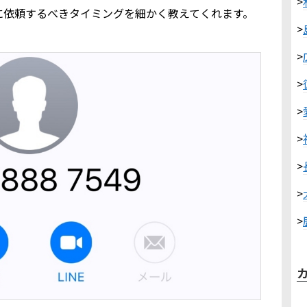
>
に依頼するべきタイミングを細かく教えてくれます。
>
>
>
>
>
>
>
>