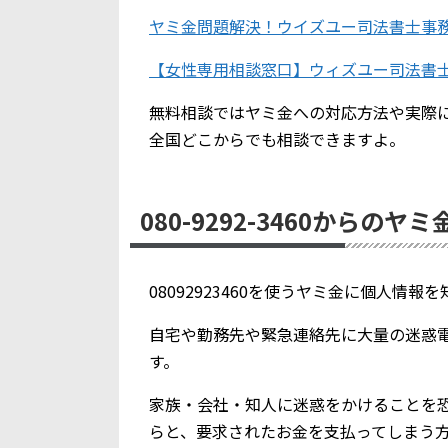
ヤミ金問題解決！ウイズユー司法書士事
【女性専用相談窓口】ウィズユー司法書
無料相談ではヤミ金への対応方法や実際
全国どこからでも相談できますよ。
080-9292-3460からのヤ
08092923460を使うヤミ金に個人情
自宅や勤務先や緊急連絡先に大量の迷惑
す。
家族・会社・知人に迷惑をかけることを
らと、要求されたお金を支払ってしまう