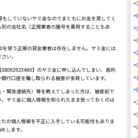
>
>
金業登録もしていないヤミ金なのでまともにお金を貸してく
も別の会社名（正規業者の屋号を悪用することもあ
>
>
3460を使う正規の貸金業者は存在しません。ヤミ金には
>
ださい。
>
8092923460】のヤミ金に申し込んでしまい、高利
>
や銀行口座を騙し取られる被害が多発しています。
>
先・緊急連絡先）等を教えてしまった方は、被害前で
い。ヤミ金に個人情報を知られたまま放っておくのは
>
>
なたの個人情報を不正に入手している可能性もありま
>
勧めします。