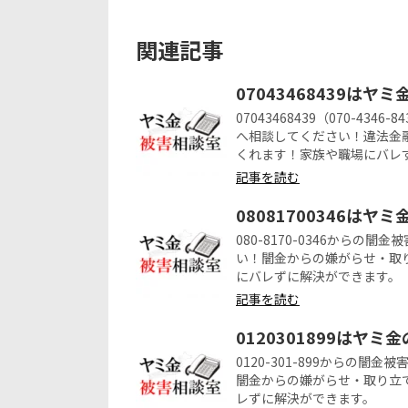
関連記事
07043468439はヤ
07043468439（070-4
へ相談してください！違法金
くれます！家族や職場にバレ
記事を読む
08081700346はヤ
080-8170-0346から
い！闇金からの嫌がらせ・取
にバレずに解決ができます。
記事を読む
0120301899はヤミ
0120-301-899からの
闇金からの嫌がらせ・取り立
レずに解決ができます。