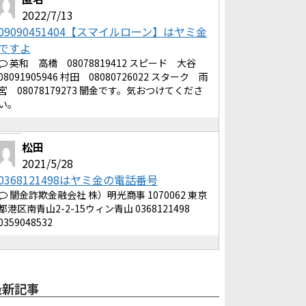
2022/7/13
09090451404【スマイルローン】はヤミ金
ですよ
英和 高橋 08078819412 スピード 大谷
08091905946 村田 08080726022 スターク 雨
宮 08078179273 闇金です。気おつけてくださ
い。
松田
2021/5/28
0368121498はヤミ金の電話番号
闇金詐欺金融会社 株）明光商事 1070062 東京
都港区南青山2-2-15ウィン青山 0368121498
0359048532
最新記事