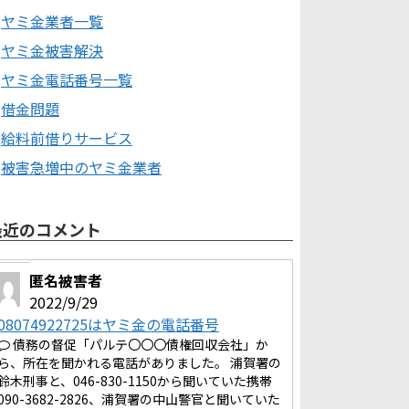
ヤミ金業者一覧
ヤミ金被害解決
ヤミ金電話番号一覧
借金問題
給料前借りサービス
被害急増中のヤミ金業者
最近のコメント
匿名被害者
2022/9/29
08074922725はヤミ金の電話番号
債務の督促「パルテ〇〇〇債権回収会社」か
ら、所在を聞かれる電話がありました。 浦賀署の
鈴木刑事と、046-830-1150から聞いていた携帯
090-3682-2826、浦賀署の中山警官と聞いていた