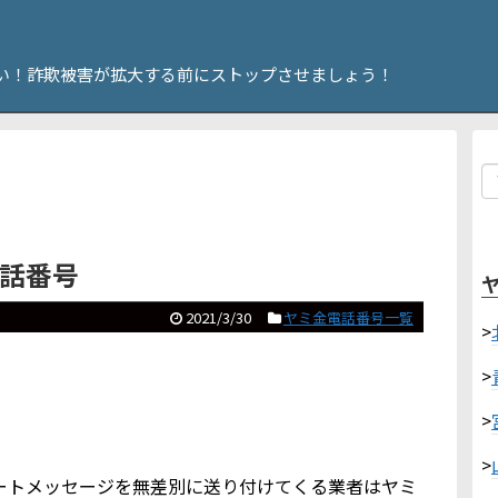
い！詐欺被害が拡大する前にストップさせましょう！
電話番号
2021/3/30
ヤミ金電話番号一覧
>
>
>
>
やショートメッセージを無差別に送り付けてくる業者はヤミ