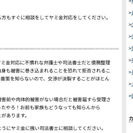
>
>
る方もすぐに相談をしてヤミ金対応をしてください。
>
>
>
>
ヤミ金対応に不慣れな弁護士や司法書士だと債務整理
自身も被害に巻き込まれることを恐れて拒否されるこ
>
最善策を知らないので、交渉が決裂することがほとん
>
>
被害前や肉体的被害がない場合だと被害届すら受理さ
ったやろ！お前も家族もどうなっても知らんから
とがあります。
ようにヤミ金に強い司法書士に相談してください。