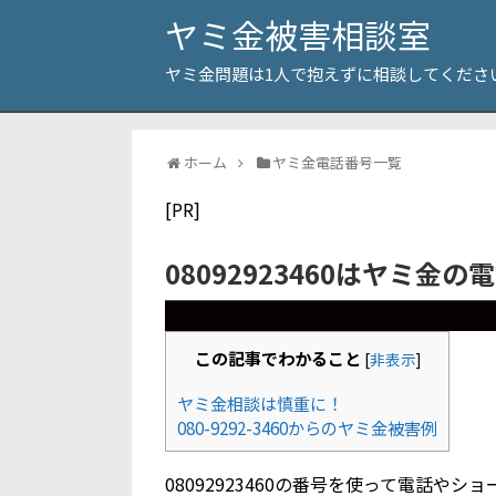
ヤミ金被害相談室
ヤミ金問題は1人で抱えずに相談してくださ
ホーム
ヤミ金電話番号一覧
[PR]
08092923460はヤミ金の
この記事でわかること
[
非表示
]
ヤミ金相談は慎重に！
080-9292-3460からのヤミ金被害例
08092923460の番号を使って電話