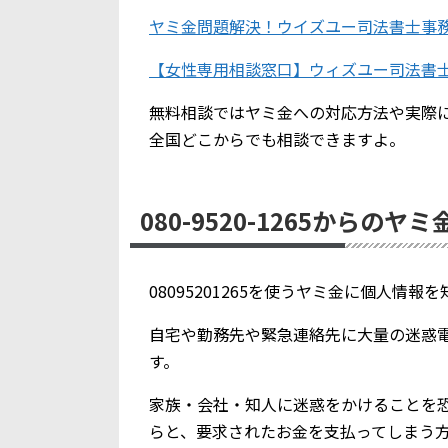
ヤミ金問題解決！ウイズユー司法書士事
【女性専用相談窓口】ウィズユー司法書
無料相談ではヤミ金への対応方法や実際
全国どこからでも相談できますよ。
080-9520-1265からのヤ
08095201265を使うヤミ金に個人情
自宅や勤務先や緊急連絡先に大量の迷惑
す。
家族・会社・知人に迷惑をかけることを
らと、要求されたお金を支払ってしまう