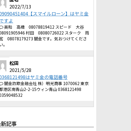
2022/7/13
09090451404【スマイルローン】はヤミ金
ですよ
英和 高橋 08078819412 スピード 大谷
08091905946 村田 08080726022 スターク 雨
宮 08078179273 闇金です。気おつけてくださ
い。
松田
2021/5/28
0368121498はヤミ金の電話番号
闇金詐欺金融会社 株）明光商事 1070062 東京
都港区南青山2-2-15ウィン青山 0368121498
0359048532
最新記事