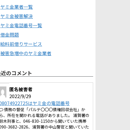
ヤミ金業者一覧
ヤミ金被害解決
ヤミ金電話番号一覧
借金問題
給料前借りサービス
被害急増中のヤミ金業者
最近のコメント
匿名被害者
2022/9/29
08074922725はヤミ金の電話番号
債務の督促「パルテ〇〇〇債権回収会社」か
ら、所在を聞かれる電話がありました。 浦賀署の
鈴木刑事と、046-830-1150から聞いていた携帯
090-3682-2826、浦賀署の中山警官と聞いていた