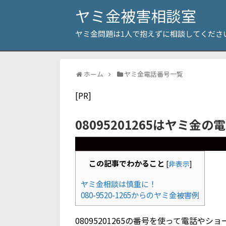
ヤミ金被害相談室
ヤミ金問題は1人で抱えずに相談してくださ
ホーム
ヤミ金電話番号一覧
[PR]
08095201265はヤミ金の
この記事でわかること
[
非表示
]
ヤミ金相談は慎重に！
080-9520-1265からのヤミ金被害例
08095201265の番号を使って電話