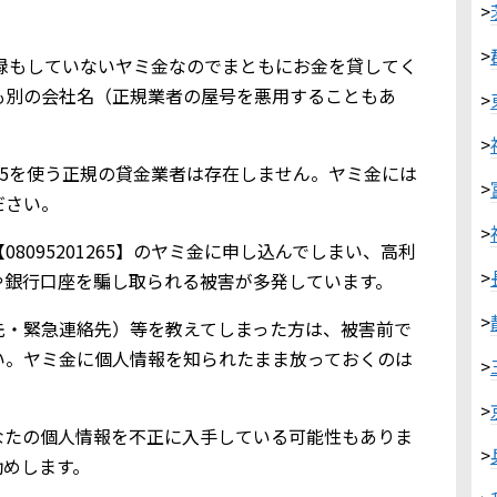
>
>
金業登録もしていないヤミ金なのでまともにお金を貸してく
も別の会社名（正規業者の屋号を悪用することもあ
>
>
1265を使う正規の貸金業者は存在しません。ヤミ金には
>
ださい。
>
8095201265】のヤミ金に申し込んでしまい、高利
>
や銀行口座を騙し取られる被害が多発しています。
>
先・緊急連絡先）等を教えてしまった方は、被害前で
い。ヤミ金に個人情報を知られたまま放っておくのは
>
>
なたの個人情報を不正に入手している可能性もありま
>
勧めします。