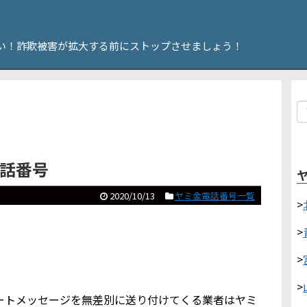
い！詐欺被害が拡大する前にストップさせましょう！
電話番号
2020/10/13
ヤミ金電話番号一覧
>
>
>
>
やショートメッセージを無差別に送り付けてくる業者はヤミ