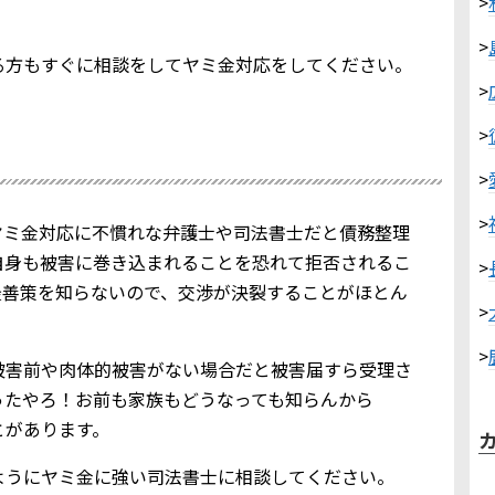
>
>
る方もすぐに相談をしてヤミ金対応をしてください。
>
>
>
>
ヤミ金対応に不慣れな弁護士や司法書士だと債務整理
自身も被害に巻き込まれることを恐れて拒否されるこ
>
最善策を知らないので、交渉が決裂することがほとん
>
>
被害前や肉体的被害がない場合だと被害届すら受理さ
ったやろ！お前も家族もどうなっても知らんから
とがあります。
ようにヤミ金に強い司法書士に相談してください。