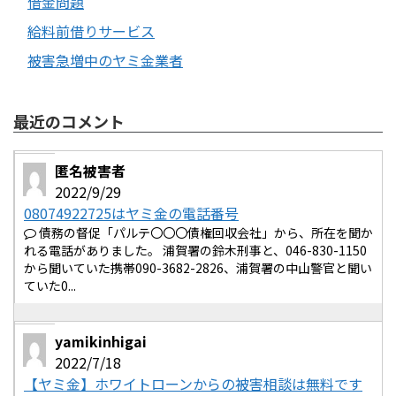
借金問題
給料前借りサービス
被害急増中のヤミ金業者
最近のコメント
匿名被害者
2022/9/29
08074922725はヤミ金の電話番号
債務の督促「パルテ〇〇〇債権回収会社」から、所在を聞か
れる電話がありました。 浦賀署の鈴木刑事と、046-830-1150
から聞いていた携帯090-3682-2826、浦賀署の中山警官と聞い
ていた0...
yamikinhigai
2022/7/18
【ヤミ金】ホワイトローンからの被害相談は無料です