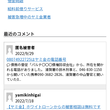
借金問題
給料前借りサービス
被害急増中のヤミ金業者
最近のコメント
匿名被害者
2022/9/29
08074922725はヤミ金の電話番号
債務の督促「パルテ〇〇〇債権回収会社」から、所在を聞か
れる電話がありました。 浦賀署の鈴木刑事と、046-830-1150
から聞いていた携帯090-3682-2826、浦賀署の中山警官と聞い
ていた0...
yamikinhigai
2022/7/18
【ヤミ金】ホワイトローンからの被害相談は無料です