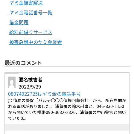
ヤミ金被害解決
ヤミ金電話番号一覧
借金問題
給料前借りサービス
被害急増中のヤミ金業者
最近のコメント
匿名被害者
2022/9/29
08074922725はヤミ金の電話番号
債務の督促「パルテ〇〇〇債権回収会社」から、所在を聞か
れる電話がありました。 浦賀署の鈴木刑事と、046-830-1150
から聞いていた携帯090-3682-2826、浦賀署の中山警官と聞い
ていた0...