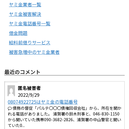
ヤミ金業者一覧
ヤミ金被害解決
ヤミ金電話番号一覧
借金問題
給料前借りサービス
被害急増中のヤミ金業者
最近のコメント
匿名被害者
2022/9/29
08074922725はヤミ金の電話番号
債務の督促「パルテ〇〇〇債権回収会社」から、所在を聞か
れる電話がありました。 浦賀署の鈴木刑事と、046-830-1150
から聞いていた携帯090-3682-2826、浦賀署の中山警官と聞い
ていた0...