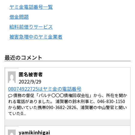
ヤミ金電話番号一覧
借金問題
給料前借りサービス
被害急増中のヤミ金業者
最近のコメント
匿名被害者
2022/9/29
08074922725はヤミ金の電話番号
債務の督促「パルテ〇〇〇債権回収会社」から、所在を聞か
れる電話がありました。 浦賀署の鈴木刑事と、046-830-1150
から聞いていた携帯090-3682-2826、浦賀署の中山警官と聞い
ていた0...
yamikinhigai