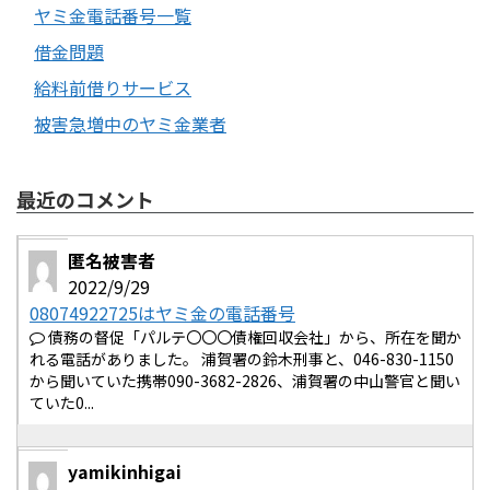
ヤミ金電話番号一覧
借金問題
給料前借りサービス
被害急増中のヤミ金業者
最近のコメント
匿名被害者
2022/9/29
08074922725はヤミ金の電話番号
債務の督促「パルテ〇〇〇債権回収会社」から、所在を聞か
れる電話がありました。 浦賀署の鈴木刑事と、046-830-1150
から聞いていた携帯090-3682-2826、浦賀署の中山警官と聞い
ていた0...
yamikinhigai