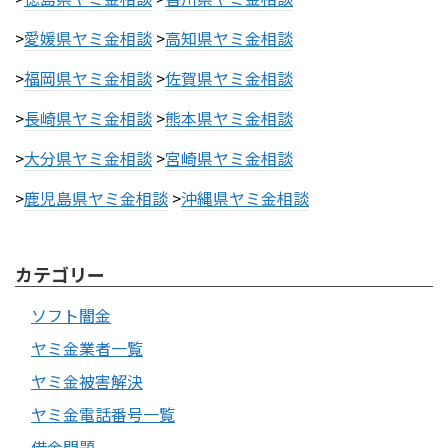
>
愛媛県ヤミ金相談
>
高知県ヤミ金相談
>
福岡県ヤミ金相談
>
佐賀県ヤミ金相談
>
長崎県ヤミ金相談
>
熊本県ヤミ金相談
>
大分県ヤミ金相談
>
宮崎県ヤミ金相談
>
鹿児島県ヤミ金相談
>
沖縄県ヤミ金相談
カテゴリー
ソフト闇金
ヤミ金業者一覧
ヤミ金被害解決
ヤミ金電話番号一覧
借金問題