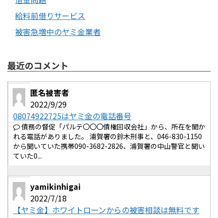
給料前借りサービス
被害急増中のヤミ金業者
最近のコメント
匿名被害者
2022/9/29
08074922725はヤミ金の電話番号
債務の督促「パルテ〇〇〇債権回収会社」から、所在を聞か
れる電話がありました。 浦賀署の鈴木刑事と、046-830-1150
から聞いていた携帯090-3682-2826、浦賀署の中山警官と聞い
ていた0...
yamikinhigai
2022/7/18
【ヤミ金】ホワイトローンからの被害相談は無料です