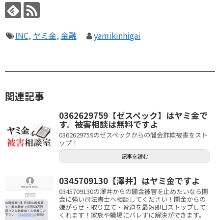
INC
,
ヤミ金
,
金融
yamikinhigai
関連記事
0362629759【ゼスペック】はヤミ金で
す。被害相談は無料ですよ
0362629759のゼスペックからの闇金詐欺被害をスト
ップ！
記事を読む
0345709130【澤井】はヤミ金ですよ
0345709130の澤井からの闇金被害を止めたいなら闇
金に強い司法書士へ相談してください！闇金からの
嫌がらせ・取り立て・脅迫を最短即日ストップして
くれます！家族や職場にバレずに解決ができます。