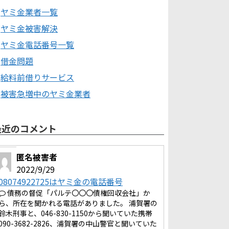
ヤミ金業者一覧
ヤミ金被害解決
ヤミ金電話番号一覧
借金問題
給料前借りサービス
被害急増中のヤミ金業者
最近のコメント
匿名被害者
2022/9/29
08074922725はヤミ金の電話番号
債務の督促「パルテ〇〇〇債権回収会社」か
ら、所在を聞かれる電話がありました。 浦賀署の
鈴木刑事と、046-830-1150から聞いていた携帯
090-3682-2826、浦賀署の中山警官と聞いていた