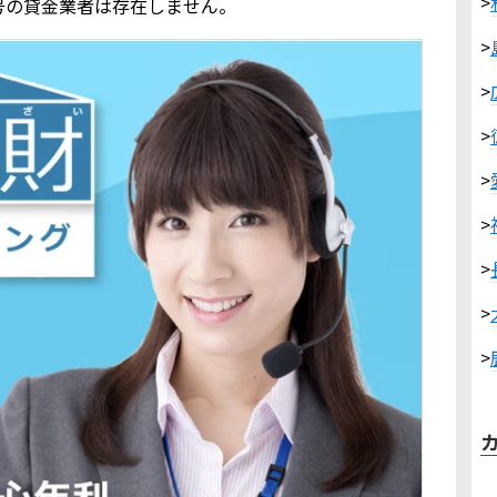
>
号の貸金業者は存在しません。
>
>
>
>
>
>
>
>