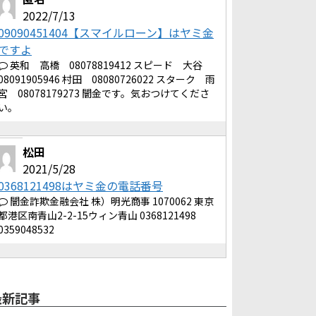
2022/7/13
09090451404【スマイルローン】はヤミ金
ですよ
英和 高橋 08078819412 スピード 大谷
08091905946 村田 08080726022 スターク 雨
宮 08078179273 闇金です。気おつけてくださ
い。
松田
2021/5/28
0368121498はヤミ金の電話番号
闇金詐欺金融会社 株）明光商事 1070062 東京
都港区南青山2-2-15ウィン青山 0368121498
0359048532
最新記事