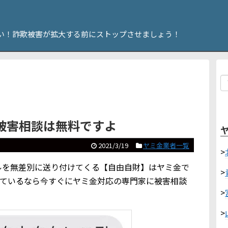
い！詐欺被害が拡大する前にストップさせましょう！
被害相談は無料ですよ
2021/3/19
ヤミ金業者一覧
>
MSメールを無差別に送り付けてくる【自由自財】はヤミ金で
>
っているなら今すぐにヤミ金対応の専門家に被害相談
>
>