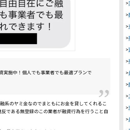
>
>
>
>
>
>
資実施中！個人でも事業者でも最適プランで
>
>
>
金融系のヤミ金なのでまともにお金を貸してくれるこ
>
違反である無登録のこの業者が融資行為を行うこと自
>