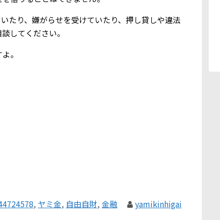
ていたり、嫌がらせを受けていたり、押し貸しや違法
相談してください。
すよ。
44724578
,
ヤミ金
,
自由自財
,
金融
yamikinhigai