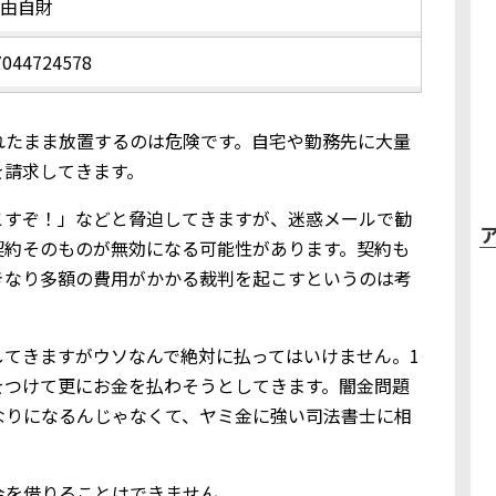
自由自財
7044724578
れたまま放置するのは危険です。自宅や勤務先に大量
を請求してきます。
こすぞ！」などと脅迫してきますが、迷惑メールで勧
契約そのものが無効になる可能性があります。契約も
きなり多額の費用がかかる裁判を起こすというのは考
してきますがウソなんで絶対に払ってはいけません。1
をつけて更にお金を払わそうとしてきます。闇金問題
なりになるんじゃなくて、ヤミ金に強い司法書士に相
金を借りることはできません。