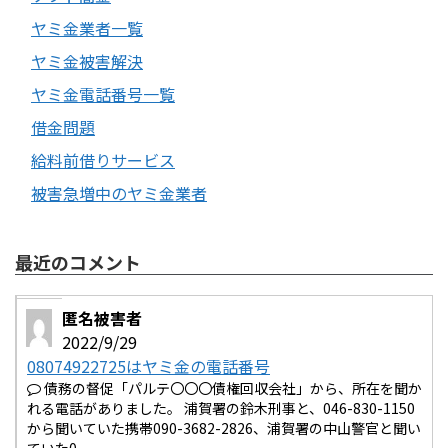
ヤミ金業者一覧
ヤミ金被害解決
ヤミ金電話番号一覧
借金問題
給料前借りサービス
被害急増中のヤミ金業者
最近のコメント
匿名被害者
2022/9/29
08074922725はヤミ金の電話番号
債務の督促「パルテ〇〇〇債権回収会社」から、所在を聞か
れる電話がありました。 浦賀署の鈴木刑事と、046-830-1150
から聞いていた携帯090-3682-2826、浦賀署の中山警官と聞い