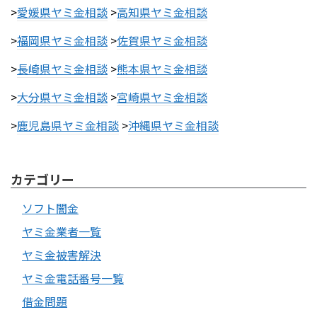
>
愛媛県ヤミ金相談
>
高知県ヤミ金相談
>
福岡県ヤミ金相談
>
佐賀県ヤミ金相談
>
長崎県ヤミ金相談
>
熊本県ヤミ金相談
>
大分県ヤミ金相談
>
宮崎県ヤミ金相談
>
鹿児島県ヤミ金相談
>
沖縄県ヤミ金相談
カテゴリー
ソフト闇金
ヤミ金業者一覧
ヤミ金被害解決
ヤミ金電話番号一覧
借金問題