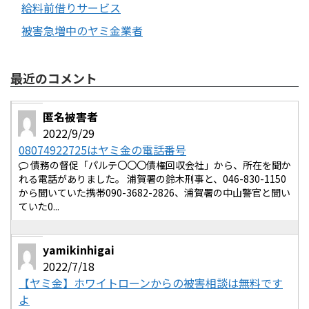
給料前借りサービス
被害急増中のヤミ金業者
最近のコメント
匿名被害者
2022/9/29
08074922725はヤミ金の電話番号
債務の督促「パルテ〇〇〇債権回収会社」から、所在を聞か
れる電話がありました。 浦賀署の鈴木刑事と、046-830-1150
から聞いていた携帯090-3682-2826、浦賀署の中山警官と聞い
ていた0...
yamikinhigai
2022/7/18
【ヤミ金】ホワイトローンからの被害相談は無料です
よ