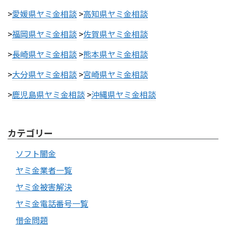
>
愛媛県ヤミ金相談
>
高知県ヤミ金相談
>
福岡県ヤミ金相談
>
佐賀県ヤミ金相談
>
長崎県ヤミ金相談
>
熊本県ヤミ金相談
>
大分県ヤミ金相談
>
宮崎県ヤミ金相談
>
鹿児島県ヤミ金相談
>
沖縄県ヤミ金相談
カテゴリー
ソフト闇金
ヤミ金業者一覧
ヤミ金被害解決
ヤミ金電話番号一覧
借金問題