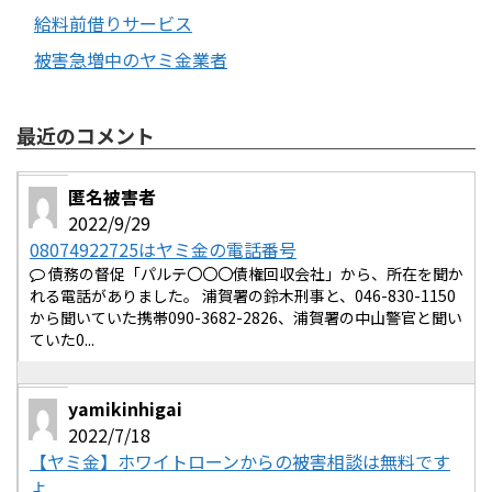
給料前借りサービス
被害急増中のヤミ金業者
最近のコメント
匿名被害者
2022/9/29
08074922725はヤミ金の電話番号
債務の督促「パルテ〇〇〇債権回収会社」から、所在を聞か
れる電話がありました。 浦賀署の鈴木刑事と、046-830-1150
から聞いていた携帯090-3682-2826、浦賀署の中山警官と聞い
ていた0...
yamikinhigai
2022/7/18
【ヤミ金】ホワイトローンからの被害相談は無料です
よ