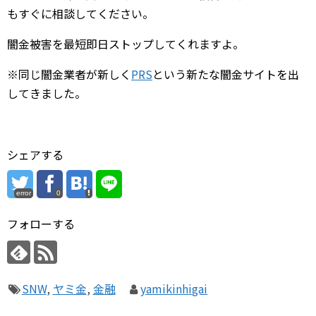
もすぐに相談してください。
闇金被害を最短即日ストップしてくれますよ。
※同じ闇金業者が新しく
PRS
という新たな闇金サイトを出
してきました。
シェアする
error
0
フォローする
SNW
,
ヤミ金
,
金融
yamikinhigai