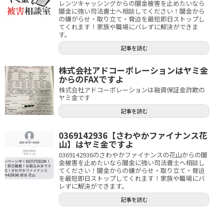
レンツキャッシングからの闇金被害を止めたいなら
闇金に強い司法書士へ相談してください！闇金から
の嫌がらせ・取り立て・脅迫を最短即日ストップし
てくれます！家族や職場にバレずに解決ができま
す。
記事を読む
株式会社アドコーポレーションはヤミ金
からのFAXですよ
株式会社アドコーポレーションは融資保証金詐欺の
ヤミ金です
記事を読む
0369142936【さわやかファイナンス花
山】はヤミ金ですよ
0369142936のさわやかファイナンスの花山からの闇
金被害を止めたいなら闇金に強い司法書士へ相談し
てください！闇金からの嫌がらせ・取り立て・脅迫
を最短即日ストップしてくれます！家族や職場にバ
レずに解決ができます。
記事を読む